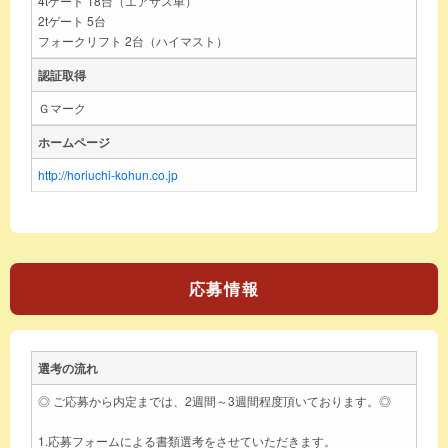
4tゲート 18台（エアサス車）
2tゲート 5台
フォークリフト 2台（ハイマスト）
認証取得
Ｇマーク
ホームページ
http://horiuchi-kohun.co.jp
応募情報
選考の流れ
◎ ご応募から内定までは、2週間～3週間程度頂いております。◎
1.応募フォームによる書類選考をさせていただきます。