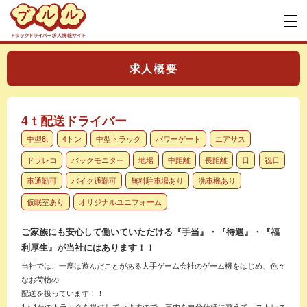
求人概要
4ｔ配送ドライバー
中型8t
4トン
中型トラック
パワーゲート
エアサス
ドラレコ
バックモニター
地場
中距離
長距離
日
祝日
車通勤可
バイク通勤可
無料駐車場あり
洗車機あり
仮眠室あり
オリジナルユニフォーム
ご家族にも安心して働いていただける『手当』・『待遇』・『福
利厚生』が当社にはあります！！
当社では、一度は遊んだことがある大手ゲーム会社のゲーム機をはじめ、色々
なお荷物の
配送を扱っています！！
1人1台のトラックを提供していますので、車内を自分仕様に整えて、ストレス