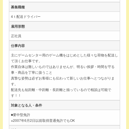
募集職種
4ｔ配送ドライバー
雇用形態
正社員
仕事内容
主にゲームセンター用のゲーム機をはじめとした様々な荷物を配送し
て頂くお仕事です。
作業自体は難しいものではありませんが、明るい挨拶・時間を守る
事・商品を丁寧に扱うこと
真摯な姿勢は必ずお客様にも伝わって新しいお仕事へとつながりま
す。
配送先も短距離・中距離・長距離と揃っているので相談は可能で
す！！
対象となる人・条件
■要中型免許
※2007年6月2日以前取得普通免許でもOK