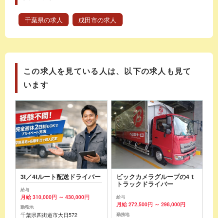
千葉県の求人
成田市の求人
この求人を見ている人は、以下の求人も見て
います
3t／4tルート配送ドライバー
ビックカメラグループの4ｔ
トラックドライバー
給与
月給 310,000円 ～ 430,000円
給与
月給 272,500円 ～ 298,000円
勤務地
千葉県四街道市大日572
勤務地