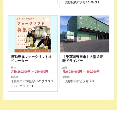
千葉県船橋市浜町2-5-7MFLPⅠ
日勤専属フォークリフトオ
【千葉県野田市】大型近距
ペレーター
離ドライバー
給与
給与
月給 260,000円 ～ 290,000円
月給 230,000円 ～ 400,000円
勤務地
勤務地
千葉県市川市塩浜1-7-2 プロロジ
千葉県野田市三ツ堀1212
スパーク市川1 2F