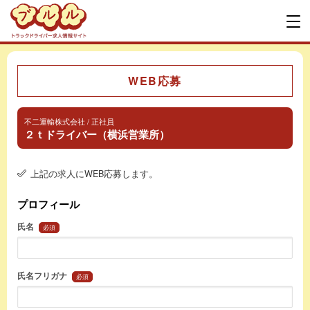
WEB応募
不二運輸株式会社 / 正社員
２ｔドライバー（横浜営業所）
上記の求人にWEB応募します。
プロフィール
氏名
必須
氏名フリガナ
必須