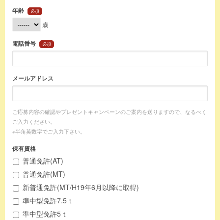
年齢
必須
歳
電話番号
必須
メールアドレス
ご応募内容の確認やプレゼントキャンペーンのご案内を送りますので、なるべく
ご入力ください。
※半角英数字でご入力下さい。
保有資格
普通免許(AT)
普通免許(MT)
新普通免許(MT/H19年6月以降に取得)
準中型免許7.5ｔ
準中型免許5ｔ