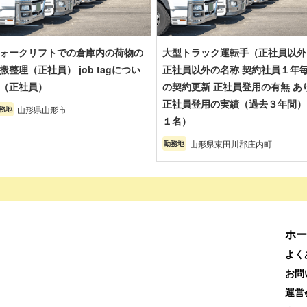
ォークリフトでの倉庫内の荷物の
大型トラック運転手（正社員以外
搬整理（正社員） job tagについ
正社員以外の名称 契約社員１年
（正社員）
の契約更新 正社員登用の有無 あ
正社員登用の実績（過去３年間）
山形県山形市
務地
１名）
山形県東田川郡庄内町
勤務地
ホー
よく
お問
運営