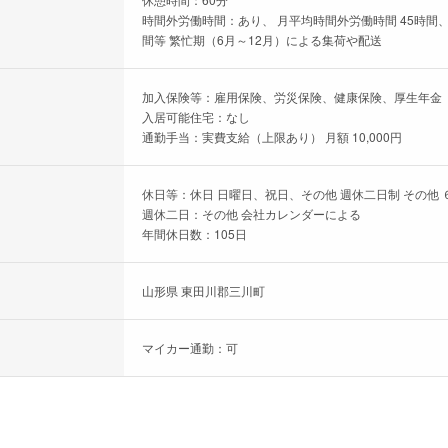
時間外労働時間：あり、 月平均時間外労働時間 45時間、
間等 繁忙期（6月～12月）による集荷や配送
加入保険等：雇用保険、労災保険、健康保険、厚生年金
入居可能住宅：なし
通勤手当：実費支給（上限あり） 月額 10,000円
休日等：休日 日曜日、祝日、その他 週休二日制 その他 
週休二日：その他 会社カレンダーによる
年間休日数：105日
山形県 東田川郡三川町
マイカー通勤：可