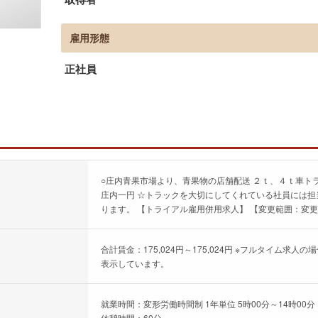
雇用形態
正社員
○庄内青果市場より、青果物の店舗配送 ２ｔ、４ｔ車ト
庄内一円 ☆トラックを大切にしてくれている社員には担
ります。 【トライアル雇用併用求人】 【変更範囲：変
合計賃金：175,024円～175,024円 ※フルタイム
表示しています。
就業時間：変形労働時間制 1年単位 5時00分～14時00分
休憩時間：60分