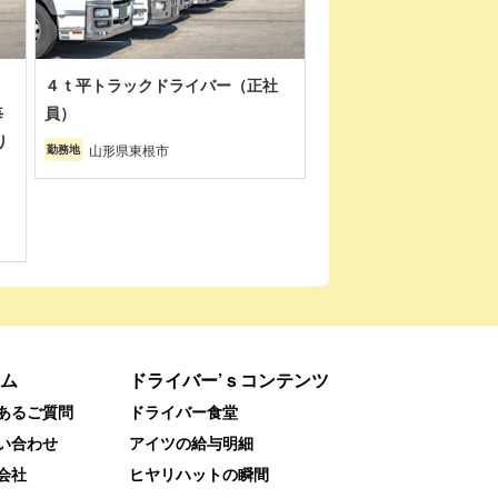
４ｔ平トラックドライバー（正社
毎
員）
り
山形県東根市
勤務地
ム
ドライバー’ｓコンテンツ
あるご質問
ドライバー食堂
い合わせ
アイツの給与明細
会社
ヒヤリハットの瞬間