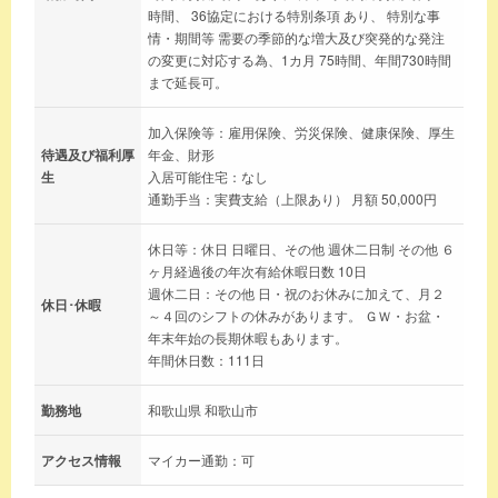
時間、 36協定における特別条項 あり、 特別な事
情・期間等 需要の季節的な増大及び突発的な発注
の変更に対応する為、1カ月 75時間、年間730時間
まで延長可。
加入保険等：雇用保険、労災保険、健康保険、厚生
待遇及び福利厚
年金、財形
生
入居可能住宅：なし
通勤手当：実費支給（上限あり） 月額 50,000円
休日等：休日 日曜日、その他 週休二日制 その他 ６
ヶ月経過後の年次有給休暇日数 10日
週休二日：その他 日・祝のお休みに加えて、月２
休日･休暇
～４回のシフトの休みがあります。 ＧＷ・お盆・
年末年始の長期休暇もあります。
年間休日数：111日
勤務地
和歌山県 和歌山市
アクセス情報
マイカー通勤：可