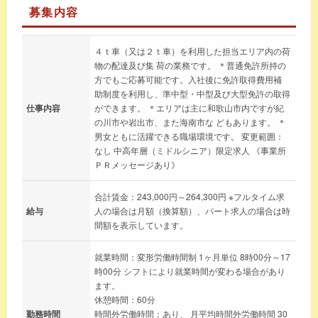
募集内容
４ｔ車（又は２ｔ車）を利用した担当エリア内の荷
物の配達及び集 荷の業務です。 ＊普通免許所持の
方でもご応募可能です。入社後に免許取得費用補
助制度を利用し、準中型・中型及び大型免許の取得
仕事内容
ができます。 ＊エリアは主に和歌山市内ですが紀
の川市や岩出市、また海南市な どもあります。 ＊
男女ともに活躍できる職場環境です。 変更範囲：
なし 中高年層（ミドルシニア）限定求人 《事業所
ＰＲメッセージあり》
合計賃金：243,000円～264,300円 ※フルタイム求
給与
人の場合は月額（換算額）、パート求人の場合は時
間額を表示しています。
就業時間：変形労働時間制 1ヶ月単位 8時00分～17
時00分 シフトにより就業時間が変わる場合があり
ます。
休憩時間：60分
勤務時間
時間外労働時間：あり、 月平均時間外労働時間 30