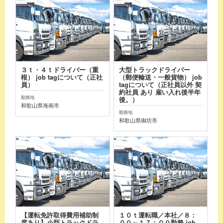
３ｔ・４ｔドライバー（重
大型トラックドライバー
根） job tagについて（正社
（郵便輸送・一般貨物） job
員）
tagについて（正社員以外 契
約社員 あり 雇い入れ後半年
勤務地
後。）
和歌山県海南市
勤務地
和歌山県御坊市
【運転免許取得費用補助制
１０ｔ運転職／本社／８：
度あり】小型トラックドラ
００～１７：００勤務 job