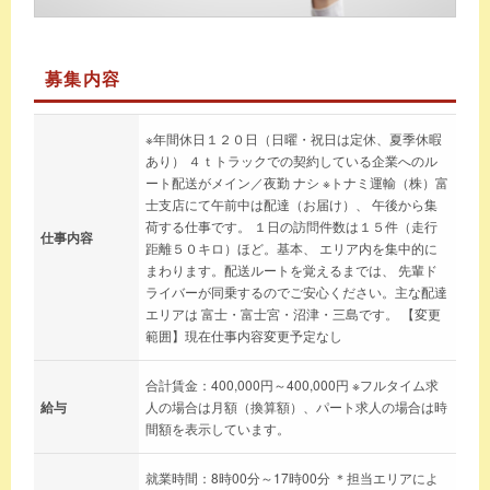
募集内容
※年間休日１２０日（日曜・祝日は定休、夏季休暇
あり） ４ｔトラックでの契約している企業へのル
ート配送がメイン／夜勤 ナシ ※トナミ運輸（株）富
士支店にて午前中は配達（お届け）、 午後から集
荷する仕事です。 １日の訪問件数は１５件（走行
仕事内容
距離５０キロ）ほど。基本、 エリア内を集中的に
まわります。配送ルートを覚えるまでは、 先輩ド
ライバーが同乗するのでご安心ください。主な配達
エリアは 富士・富士宮・沼津・三島です。 【変更
範囲】現在仕事内容変更予定なし
合計賃金：400,000円～400,000円 ※フルタイム求
給与
人の場合は月額（換算額）、パート求人の場合は時
間額を表示しています。
就業時間：8時00分～17時00分 ＊担当エリアによ