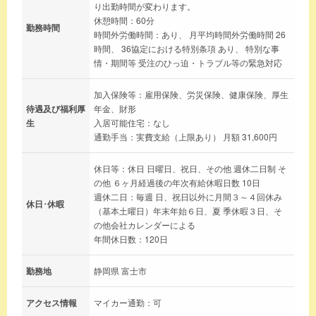
り出勤時間が変わります。
休憩時間：60分
勤務時間
時間外労働時間：あり、 月平均時間外労働時間 26
時間、 36協定における特別条項 あり、 特別な事
情・期間等 受注のひっ迫・トラブル等の緊急対応
加入保険等：雇用保険、労災保険、健康保険、厚生
待遇及び福利厚
年金、財形
生
入居可能住宅：なし
通勤手当：実費支給（上限あり） 月額 31,600円
休日等：休日 日曜日、祝日、その他 週休二日制 そ
の他 ６ヶ月経過後の年次有給休暇日数 10日
週休二日：毎週 日、祝日以外に月間３～４回休み
休日･休暇
（基本土曜日）年末年始６日、夏 季休暇３日、そ
の他会社カレンダーによる
年間休日数：120日
勤務地
静岡県 富士市
アクセス情報
マイカー通勤：可