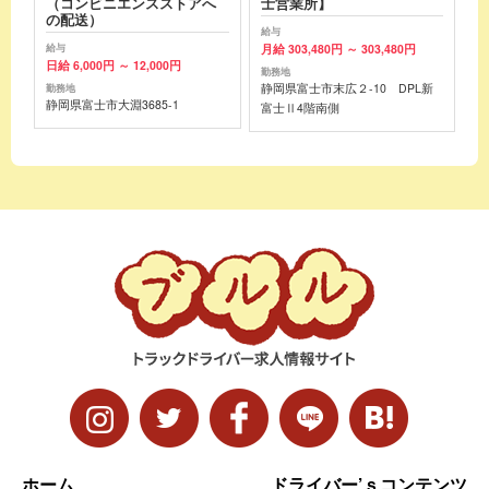
（コンビニエンスストアへ
士営業所】
の配送）
給与
月給 303,480円 ～ 303,480円
給与
日給 6,000円 ～ 12,000円
勤務地
静岡県富士市末広２-10 DPL新
勤務地
静岡県富士市大淵3685-1
富士Ⅱ4階南側
ホーム
ドライバー’ｓコンテンツ