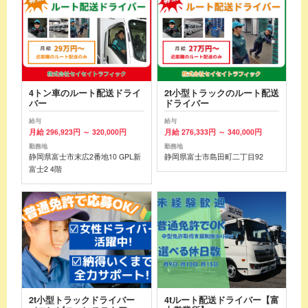
4トン車のルート配送ドライ
2t小型トラックのルート配送
バー
ドライバー
給与
給与
月給 296,923円 ～ 320,000円
月給 276,333円 ～ 340,000円
勤務地
勤務地
静岡県富士市末広2番地10 GPL新
静岡県富士市島田町二丁目92
富士2 4階
2t小型トラックドライバー
4tルート配送ドライバー【富