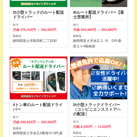
2t小型トラックのルート配送
4tルート配送ドライバー【富
ドライバー
士営業所】
給与
給与
月給 276,333円 ～ 340,000円
月給 303,480円 ～ 303,480円
勤務地
勤務地
静岡県富士市島田町二丁目92
静岡県富士市末広２-10 DPL新
富士Ⅱ4階南側
4トン車のルート配送ドライ
2t小型トラックドライバー
バー
（コンビニエンスストアへ
の配送）
給与
月給 296,923円 ～ 320,000円
給与
日給 6,000円 ～ 12,000円
勤務地
静岡県富士市末広2番地10 GPL新
勤務地