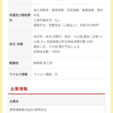
加入保険等：雇用保険、労災保険、健康保険、厚生
待遇及び福利厚
年金
生
入居可能住宅：なし
通勤手当：実費支給（上限あり） 月額 20,000円
休日等：休日 日曜日、祝日、その他 週休二日制 そ
の他 ６ヶ月経過後の年次有給休暇日数 10日
休日･休暇
週休二日：その他 運行予定による
年間休日数：105日
勤務地
静岡県 富士市
アクセス情報
マイカー通勤：可
企業情報
企業名
西部運輸株式会社 静岡支店