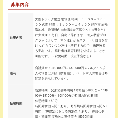
募集内容
大型トラック輸送 地場便 時間：５：００～１６：
００ の間 時間：３：００～１４：００ 静岡方面 輸
送地域：静岡県内 ※未経験者応募ＯＫ！ ※男女とも
に大歓迎！ 毎日、自宅に帰れます。 新人教育プロ
仕事内容
グラムによりツーマン運行からスタートし自信を付
け ながらワンマン運行へ移行するので、未経験者
も安心です。 経験者は教育期間を短縮することが
可能です。 （変更範囲：現在予定なし）
合計賃金：340,000円～440,000円 ※フルタイム求
給与
人の場合は月額（換算額）、パート求人の場合は時
間額を表示しています。
就業時間：変形労働時間制 1年単位 5時00分～14時
00分 3時00分～16時00分の時間の間の8時間
休憩時間：60分
勤務時間
時間外労働時間：あり、 月平均時間外労働時間 50
時間、 36協定における特別条項 あり、 特別な事
情・期間等 突発的な事情等 年間960時間