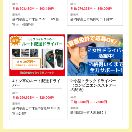
給与
給与
月給 303,480円 ～ 303,480円
月給 276,333円 ～ 340,000円
勤務地
勤務地
静岡県富士市末広２-10 DPL新
静岡県富士市島田町二丁目92
富士Ⅱ4階南側
4トン車のルート配送ドライ
2t小型トラックドライバー
バー
（コンビニエンスストアへ
の配送）
給与
月給 296,923円 ～ 320,000円
給与
日給 6,000円 ～ 12,000円
勤務地
静岡県富士市末広2番地10 GPL新
勤務地
静岡県富士市大淵3685-1
富士2 4階