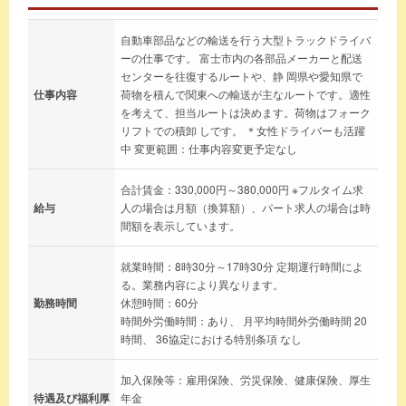
自動車部品などの輸送を行う大型トラックドライバ
ーの仕事です。 富士市内の各部品メーカーと配送
センターを往復するルートや、静 岡県や愛知県で
仕事内容
荷物を積んで関東への輸送が主なルートです。適性
を考えて、担当ルートは決めます。荷物はフォーク
リフトでの積卸 しです。 ＊女性ドライバーも活躍
中 変更範囲：仕事内容変更予定なし
合計賃金：330,000円～380,000円 ※フルタイム求
給与
人の場合は月額（換算額）、パート求人の場合は時
間額を表示しています。
就業時間：8時30分～17時30分 定期運行時間によ
る。業務内容により異なります。
勤務時間
休憩時間：60分
時間外労働時間：あり、 月平均時間外労働時間 20
時間、 36協定における特別条項 なし
加入保険等：雇用保険、労災保険、健康保険、厚生
待遇及び福利厚
年金