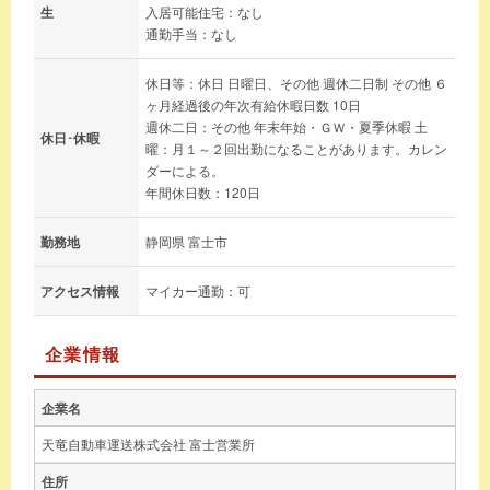
生
入居可能住宅：なし
通勤手当：なし
休日等：休日 日曜日、その他 週休二日制 その他 ６
ヶ月経過後の年次有給休暇日数 10日
週休二日：その他 年末年始・ＧＷ・夏季休暇 土
休日･休暇
曜：月１～２回出勤になることがあります。カレン
ダーによる。
年間休日数：120日
勤務地
静岡県 富士市
アクセス情報
マイカー通勤：可
企業情報
企業名
天竜自動車運送株式会社 富士営業所
住所