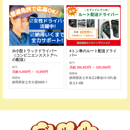
2t小型トラックドライバー
4トン車のルート配送ドライ
（コンビニエンスストアへ
バー
の配送）
給与
月給 296,923円 ～ 320,000円
給与
日給 6,000円 ～ 12,000円
勤務地
静岡県富士市末広2番地10 GPL新
勤務地
静岡県富士市大淵3685-1
富士2 4階