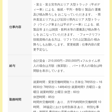
・富士・富士宮市内エリア 大型トラック（平ボデ
ィー車）による、板紙・平判・巻取り 製品の 運搬
及び積み降ろしを おこなっていただきます。 ・県
外直送エリアおよび近回り県内エリア 大型トラッ
ク（ウイング車または平ボディー車）による、紙
仕事内容
製品等 または雑貨・飲料水等の運搬及び積み降ろ
しを おこなっていただきます。 ・フォークリフト
技能資格のある方は、リフトでの上記製品の 積み
降ろしもお願いします。 変更範囲：仕事内容の変
更予定なし
合計賃金：210,000円～250,000円 ※フルタイム求
給与
人の場合は月額（換算額）、パート求人の場合は時
間額を表示しています。
就業時間：変形労働時間制 1ヶ月単位 7時55分～16
時30分 7時55分～14時40分 就業時間1 月曜日～金
曜日 就業時間2 土曜日 休憩：60分
休憩時間：85分
勤務時間
時間外労働時間：あり、 月平均時間外労働時間 10
時間、 36協定における特別条項 あり、 特別な事
情・期間等 季節的な需要の増大および突発的な発