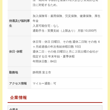
注に対処するため。
加入保険等：雇用保険、労災保険、健康保険、厚生
待遇及び福利厚
年金
生
入居可能住宅：なし
通勤手当：実費支給（上限あり） 月額 10,000円
休日等：休日 日曜日、その他 週休二日制 その他 ６
ヶ月経過後の年次有給休暇日数 10日
休日･休暇
週休二日：その他 日曜日と月に２回土曜の会社が
指定する日 年末年始・夏季休暇
年間休日数：84日
勤務地
静岡県 富士市
アクセス情報
マイカー通勤：可
企業情報
企業名