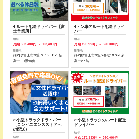
4tルート配送ドライバー【富
4トン車のルート配送ドライ
士営業所】
バー
給与
給与
月給 303,480円 ～ 303,480円
月給 296,923円 ～ 320,000円
勤務地
勤務地
静岡県富士市末広２-10 DPL新
静岡県富士市末広2番地10 GPL新
富士Ⅱ4階南側
富士2 4階
2t小型トラックドライバー
2t小型トラックのルート配送
（コンビニエンスストアへ
ドライバー
の配送）
給与
月給 276,333円 ～ 340,000円
給与