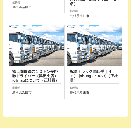
勤務地
名）
島根県益田市
勤務地
島根県松江市
拠点間輸送の１０トン長距
配送トラック運転手［４
離ドライバー（浜田支店）
ｔ］ job tagについて（正社
job tagについて（正社員）
員）
勤務地
勤務地
島根県浜田市
島根県安来市