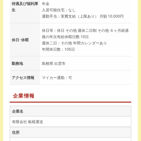
待遇及び福利厚
年金
生
入居可能住宅：なし
通勤手当：実費支給（上限あり） 月額 10,000円
休日等：休日 その他 週休二日制 その他 ６ヶ月経過
後の年次有給休暇日数 10日
休日･休暇
週休二日：その他 年間カレンダーあり
年間休日数：105日
勤務地
島根県 出雲市
アクセス情報
マイカー通勤：可
企業情報
企業名
有限会社 柘植運送
住所