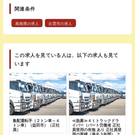
関連条件
島根県の求人
出雲市の求人
この求人を見ている人は、以下の求人も見て
います
集配運転手（２トン車～４
≪急募≫４ｔトラックドラ
トン車）（益田市）（正社
イバー（パート労働者 正社
員）
員登用の有無 あり 正社員登
用の実績（過去３年間） ２