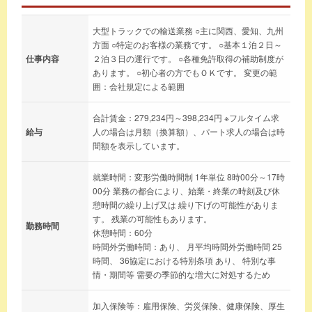
大型トラックでの輸送業務 ○主に関西、愛知、九州
方面 ○特定のお客様の業務です。 ○基本１泊２日～
仕事内容
２泊３日の運行です。 ○各種免許取得の補助制度が
あります。 ○初心者の方でもＯＫです。 変更の範
囲：会社規定による範囲
合計賃金：279,234円～398,234円 ※フルタイム求
給与
人の場合は月額（換算額）、パート求人の場合は時
間額を表示しています。
就業時間：変形労働時間制 1年単位 8時00分～17時
00分 業務の都合により、始業・終業の時刻及び休
憩時間の繰り上げ又は 繰り下げの可能性がありま
す。 残業の可能性もあります。
勤務時間
休憩時間：60分
時間外労働時間：あり、 月平均時間外労働時間 25
時間、 36協定における特別条項 あり、 特別な事
情・期間等 需要の季節的な増大に対処するため
加入保険等：雇用保険、労災保険、健康保険、厚生