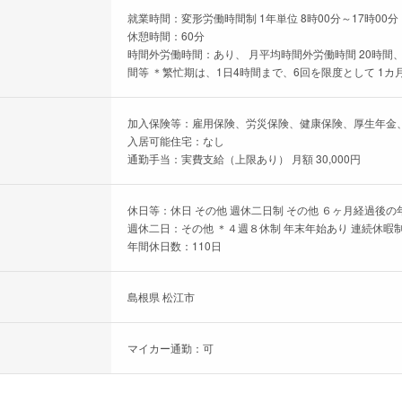
就業時間：変形労働時間制 1年単位 8時00分～17時00分
休憩時間：60分
時間外労働時間：あり、 月平均時間外労働時間 20時間、
間等 ＊繁忙期は、1日4時間まで、6回を限度として 1カ
加入保険等：雇用保険、労災保険、健康保険、厚生年金
入居可能住宅：なし
通勤手当：実費支給（上限あり） 月額 30,000円
休日等：休日 その他 週休二日制 その他 ６ヶ月経過後の
週休二日：その他 ＊４週８休制 年末年始あり 連続休暇
年間休日数：110日
島根県 松江市
マイカー通勤：可