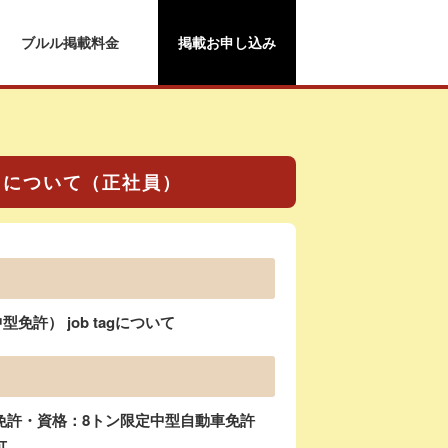
ブルル掲載料金
掲載お申し込み
agについて（正社員）
許） job tagについて
免許・資格：8トン限定中型自動車免許
可