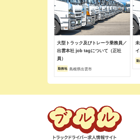
大型トラック及びトレーラ乗務員／
未
出雲本社 job tagについて（正社
イ
員）
勤
島根県出雲市
勤務地