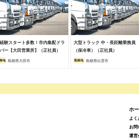
経験スタート多数！市内集配ドラ
大型トラック 中・長距離乗務員
バー【大田営業所】（正社員）
（保冷車）（正社員）
島根県大田市
島根県出雲市
務地
勤務地
ホー
よく
お問
運営