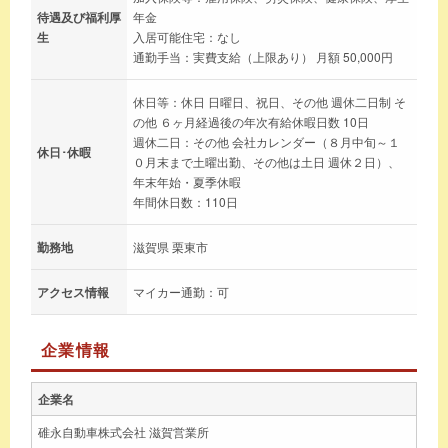
待遇及び福利厚
年金
生
入居可能住宅：なし
通勤手当：実費支給（上限あり） 月額 50,000円
休日等：休日 日曜日、祝日、その他 週休二日制 そ
の他 ６ヶ月経過後の年次有給休暇日数 10日
週休二日：その他 会社カレンダー（８月中旬～１
休日･休暇
０月末まで土曜出勤、その他は土日 週休２日）、
年末年始・夏季休暇
年間休日数：110日
勤務地
滋賀県 栗東市
アクセス情報
マイカー通勤：可
企業情報
企業名
碓永自動車株式会社 滋賀営業所