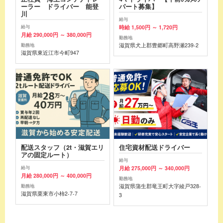
ーラー ドライバー 能登
パート募集】
川
給与
時給 1,500円 ～ 1,720円
給与
月給 290,000円 ～ 380,000円
勤務地
滋賀県犬上郡豊郷町高野瀬239-2
勤務地
滋賀県東近江市今町947
配送スタッフ（2t・滋賀エリ
住宅資材配送ドライバー
アの固定ルート）
給与
月給 275,000円 ～ 340,000円
給与
月給 280,000円 ～ 400,000円
勤務地
滋賀県蒲生郡竜王町大字綾戸328-
勤務地
滋賀県栗東市小柿2-7-7
3