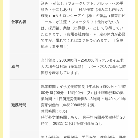
込み ・荷卸し（フォークリフト、パレットへの手
積み・手卸しあり） ・検品作業（積み卸し内容の
確認） ■タキロンシーアイ（株）の製品（農業用ビ
仕事内容
ニール）が主流 ＊フォークリフト免許がない方
は、採用後、業務（出勤扱い）とし て取得してい
ただきます。（費用会社負担） ※一定の体力が必要
ですが、慣れてくればコツをつかめます。 ［変更
範囲：変更無し］
合計賃金：200,000円～250,000円 ※フルタイム求
給与
人の場合は月額（換算額）、パート求人の場合は時
間額を表示しています。
就業時間：変形労働時間制 1年単位 8時00分～17時
00分 8時00分～15時00分 （2）は土曜勤務時の就
業時間 ＊1日所定労働時間6～8時間 ＊週40ｈ／1年
勤務時間
変形労働制（年間2080時間未満）
休憩時間：60分
時間外労働時間：あり、 月平均時間外労働時間 20
時間、 36協定における特別条項 なし
加入保険等：雇用保険、労災保険、健康保険、厚生