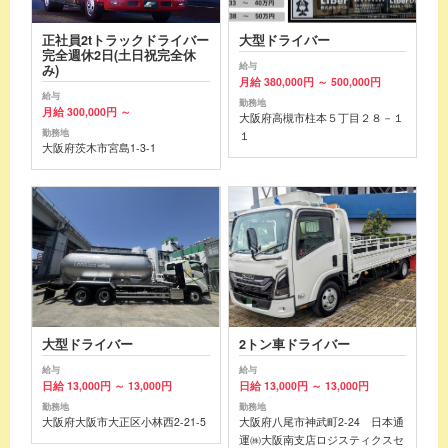
正社員2tトラックドライバー
大型ドライバー
完全週休2日(土日祝完全休
給与
み)
月給 380,000円 ～ 500,000円
給与
勤務地
月給 300,000円 ～
大阪府高槻市柱本５丁目２８－１
勤務地
１
大阪府茨木市宮島1-3-1
大型ドライバー
2トン車ドライバー
給与
給与
日給 13,000円 ～ 13,000円
日給 13,000円 ～ 13,000円
勤務地
勤務地
大阪府大阪市大正区小林西2-21-5
大阪府八尾市神武町2-24 日本通
運㈱大阪南支店ロジスティクスセ