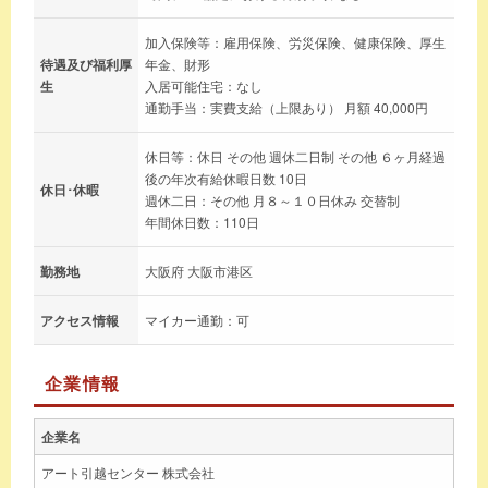
加入保険等：雇用保険、労災保険、健康保険、厚生
待遇及び福利厚
年金、財形
生
入居可能住宅：なし
通勤手当：実費支給（上限あり） 月額 40,000円
休日等：休日 その他 週休二日制 その他 ６ヶ月経過
後の年次有給休暇日数 10日
休日･休暇
週休二日：その他 月８～１０日休み 交替制
年間休日数：110日
勤務地
大阪府 大阪市港区
アクセス情報
マイカー通勤：可
企業情報
企業名
アート引越センター 株式会社