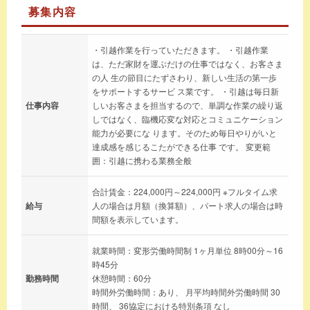
募集内容
・引越作業を行っていただきます。 ・引越作業
は、ただ家財を運ぶだけの仕事ではなく、お客さま
の人 生の節目にたずさわり、新しい生活の第一歩
をサポートするサービ ス業です。 ・引越は毎日新
仕事内容
しいお客さまを担当するので、単調な作業の繰り返
しではなく、臨機応変な対応とコミュニケーション
能力が必要にな ります。そのため毎日やりがいと
達成感を感じるこたができる仕事 です。 変更範
囲：引越に携わる業務全般
合計賃金：224,000円～224,000円 ※フルタイム求
給与
人の場合は月額（換算額）、パート求人の場合は時
間額を表示しています。
就業時間：変形労働時間制 1ヶ月単位 8時00分～16
時45分
勤務時間
休憩時間：60分
時間外労働時間：あり、 月平均時間外労働時間 30
時間、 36協定における特別条項 なし