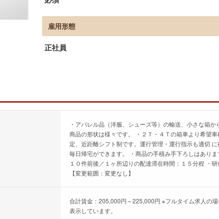
雇用形態
正社員
・アパレル品（洋服、シューズ等）の輸送、小さな箱か
商品の形状は様々です。 ・２Ｔ・４Ｔの箱車より希望車
定、近距離シフト制です。運行管理・運行指示も適切 に
毎日帰宅ができます。 ・商品の手積み手下ろしはありま
１０件前後／１ヶ所辺りの配達滞在時間：１５分程 ・
【変更範囲：変更なし】
合計賃金：205,000円～225,000円 ※フルタイム
表示しています。