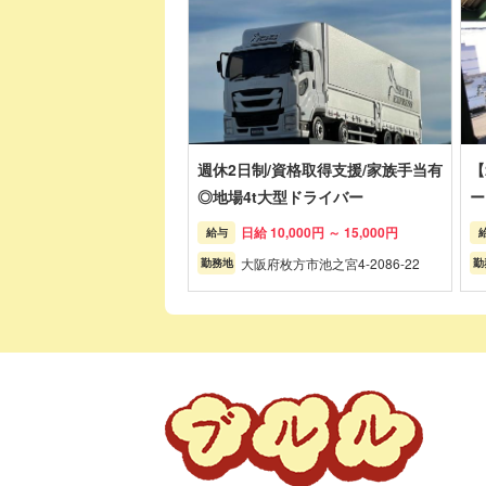
週休2日制/資格取得支援/家族手当有
【
◎地場4t大型ドライバー
ー
日給 10,000円 ～ 15,000円
給与
大阪府枚方市池之宮4-2086-22
勤務地
勤