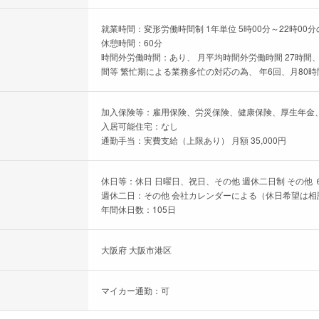
就業時間：変形労働時間制 1年単位 5時00分～22時00
休憩時間：60分
時間外労働時間：あり、 月平均時間外労働時間 27時間、
間等 繁忙期による業務多忙の対応の為、 年6回、月80時
加入保険等：雇用保険、労災保険、健康保険、厚生年金
入居可能住宅：なし
通勤手当：実費支給（上限あり） 月額 35,000円
休日等：休日 日曜日、祝日、その他 週休二日制 その他 
週休二日：その他 会社カレンダーによる（休日希望は相
年間休日数：105日
大阪府 大阪市港区
マイカー通勤：可