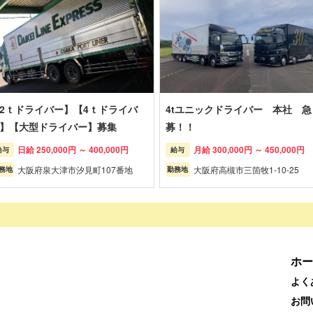
2ｔドライバー】【4ｔドライバ
4tユニックドライバー 本社 急
】【大型ドライバー】募集
募！！
日給 250,000円 ～ 400,000円
月給 300,000円 ～ 450,000円
給与
給与
大阪府泉大津市汐見町107番地
大阪府高槻市三箇牧1-10-25
務地
勤務地
ホー
よく
お問