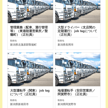
管理業務（配車、運行管理
大型ドライバー（支店間の
等）（東港陸運営業所／聖
定期運行） job tagについて
籠町）（正社員）
（正社員）
勤務地
勤務地
新潟県北蒲原郡聖籠町
新潟県長岡市
大型運転手（関東） job tag
地場運転手（安田営業所／
について（正社員）
阿賀野市）（正社員）
勤務地
勤務地
新潟県新発田市
新潟県阿賀野市