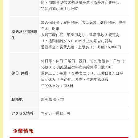
情・期間等 通常の輸送量を超える受注が集中し、
特に納期が逼迫した時
加入保険等：雇用保険、労災保険、健康保険、厚生
年金、財形
待遇及び福利厚
入居可能住宅：単身用あり，世帯用あり 規定あ
生
り：通勤距離が５０ｋｍ以 上の場合に貸与
通勤手当：実費支給（上限あり） 月額 16,000円
休日等：休日 日曜日、祝日、その他 週休二日制 そ
の他 ６ヶ月経過後の年次有給休暇日数 10日
休日･休暇
週休二日：毎週 ＊交番表により、土曜日または平
日が休み ＊その他、夏季・年末年始休暇
年間休日数：123日
勤務地
新潟県 長岡市
アクセス情報
マイカー通勤：可
企業情報