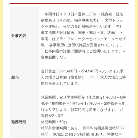
・年間休日１２３日／週休二日制 ・独身寮、社宅
制度あり（その他、福利厚生充実） ・大型トラッ
クを運転し、夜間の長距離輸送を行います ・当社
事業所間の幹線輸送（関東・関西・東北方面） ・
仕事内容
車両にはドライブレコーダーとバックモニターが搭
載 ・各事業所には仮眠施設が完備されています。
・仕事内容の詳細は面接時にご説明いたします。 ※
変更範囲：なし
合計賃金：261,420円～274,540円 ※フルタイム求
給与
人の場合は月額（換算額）、パート求人の場合は時
間額を表示しています。
就業時間：変形労働時間制 1年単位 21時00分～6時
45分 19時00分～4時45分 17時00分～2時45分 ※運
行エリアにより、就業時間は変更になります。 ※1
運行が2～3日
勤務時間
休憩時間：60分
時間外労働時間：あり、 月平均時間外労働時間 27
時間、 36協定における特別条項 あり、 特別な事