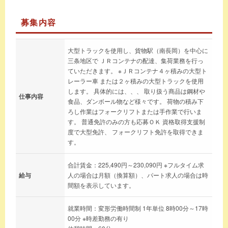
募集内容
大型トラックを使用し、貨物駅（南長岡）を中心に
三条地区で ＪＲコンテナの配達、集荷業務を行っ
ていただきます。 ※ＪＲコンテナ４ヶ積みの大型ト
レーラー車 または２ヶ積みの大型トラックを使用
します。 具体的には、、、 取り扱う商品は鋼材や
仕事内容
食品、ダンボール物など様々です。 荷物の積み下
ろし作業はフォークリフトまたは手作業で行いま
す。 普通免許のみの方も応募ＯＫ 資格取得支援制
度で大型免許、 フォークリフト免許を取得できま
す。
合計賃金：225,490円～230,090円 ※フルタイム求
給与
人の場合は月額（換算額）、パート求人の場合は時
間額を表示しています。
就業時間：変形労働時間制 1年単位 8時00分～17時
00分 ※時差勤務の有り