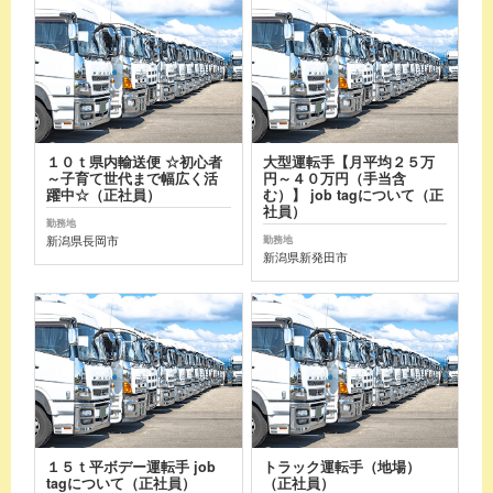
１０ｔ県内輸送便 ☆初心者
大型運転手【月平均２５万
～子育て世代まで幅広く活
円～４０万円（手当含
躍中☆（正社員）
む）】 job tagについて（正
社員）
勤務地
新潟県長岡市
勤務地
新潟県新発田市
１５ｔ平ボデー運転手 job
トラック運転手（地場）
tagについて（正社員）
（正社員）