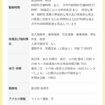
休憩時間：60分
時間外労働時間：あり、 月平均時間外労働時間 27
勤務時間
時間、 36協定における特別条項 あり、 特別な事
情・期間等 需要の季節的な増大及び突発的な発注
の変更に対処するため 時間外は上記27時間を超え
月平均35時間程度を見込んでいます
加入保険等：雇用保険、労災保険、健康保険、厚生
待遇及び福利厚
年金、財形
生
入居可能住宅：なし
通勤手当：実費支給（上限あり） 月額 17,000円
休日等：休日 日曜日、祝日、その他 週休二日制 そ
の他 ６ヶ月経過後の年次有給休暇日数 10日
休日･休暇
週休二日：その他 ※基本土日祝休み（会社カレンダ
ーによる） ※土曜日は出勤の可能性あり
年間休日数：108日
勤務地
新潟県 長岡市
アクセス情報
マイカー通勤：可