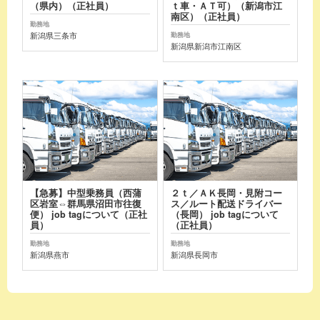
（県内）（正社員）
ｔ車・ＡＴ可）（新潟市江
南区）（正社員）
勤務地
新潟県三条市
勤務地
新潟県新潟市江南区
【急募】中型乗務員（西蒲
２ｔ／ＡＫ長岡・見附コー
区岩室⇔群馬県沼田市往復
ス／ルート配送ドライバー
便） job tagについて（正社
（長岡） job tagについて
員）
（正社員）
勤務地
勤務地
新潟県燕市
新潟県長岡市