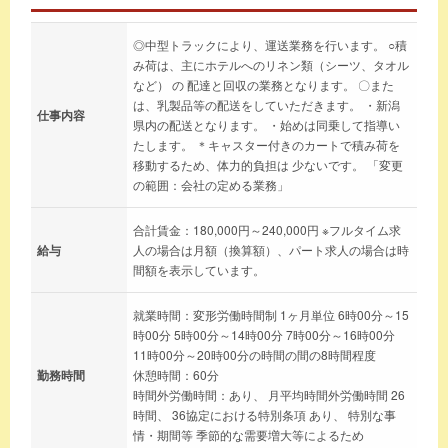
◎中型トラックにより、運送業務を行います。 ○積
み荷は、主にホテルへのリネン類（シーツ、タオル
など） の 配達と回収の業務となります。 〇また
は、乳製品等の配送をしていただきます。 ・新潟
仕事内容
県内の配送となります。 ・始めは同乗して指導い
たします。 ＊キャスター付きのカートで積み荷を
移動するため、体力的負担は 少ないです。 「変更
の範囲：会社の定める業務」
合計賃金：180,000円～240,000円 ※フルタイム求
給与
人の場合は月額（換算額）、パート求人の場合は時
間額を表示しています。
就業時間：変形労働時間制 1ヶ月単位 6時00分～15
時00分 5時00分～14時00分 7時00分～16時00分
11時00分～20時00分の時間の間の8時間程度
勤務時間
休憩時間：60分
時間外労働時間：あり、 月平均時間外労働時間 26
時間、 36協定における特別条項 あり、 特別な事
情・期間等 季節的な需要増大等によるため