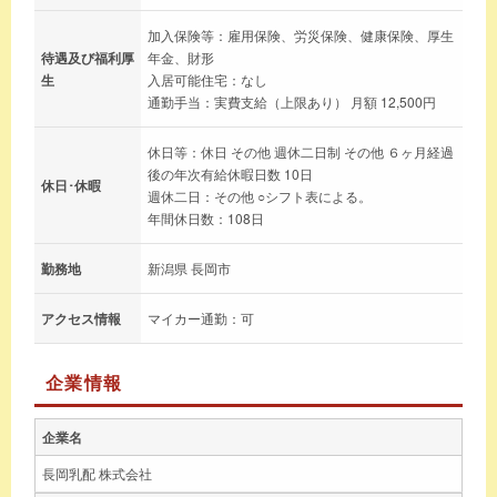
加入保険等：雇用保険、労災保険、健康保険、厚生
待遇及び福利厚
年金、財形
生
入居可能住宅：なし
通勤手当：実費支給（上限あり） 月額 12,500円
休日等：休日 その他 週休二日制 その他 ６ヶ月経過
後の年次有給休暇日数 10日
休日･休暇
週休二日：その他 ○シフト表による。
年間休日数：108日
勤務地
新潟県 長岡市
アクセス情報
マイカー通勤：可
企業情報
企業名
長岡乳配 株式会社