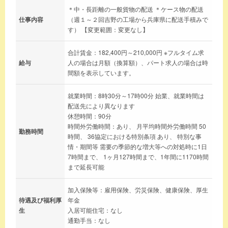
＊中・長距離の一般貨物の配送 ＊ケース物の配送
仕事内容
（週１～２回吉野の工場から兵庫県に配送手積みで
す） 【変更範囲：変更なし】
合計賃金：182,400円～210,000円 ※フルタイム求
給与
人の場合は月額（換算額）、パート求人の場合は時
間額を表示しています。
就業時間：8時30分～17時00分 始業、就業時間は
配送先により異なります
休憩時間：90分
時間外労働時間：あり、 月平均時間外労働時間 50
勤務時間
時間、 36協定における特別条項 あり、 特別な事
情・期間等 需要の季節的な増大等への対処時に1日
7時間まで、 1ヶ月127時間まで、1年間に1170時間
まで延長可能
加入保険等：雇用保険、労災保険、健康保険、厚生
待遇及び福利厚
年金
生
入居可能住宅：なし
通勤手当：なし