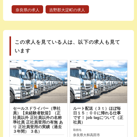
奈良県の求人
吉野郡大淀町の求人
この求人を見ている人は、以下の求人も見て
います
セールスドライバー（準社
ルート配送（３ｔ）ほぼ毎
員）【未経験者歓迎】（正
日１５：００に帰れる仕事
社員以外 正社員以外の名称
です！ job tagについて（正
準社員 正社員登用の有無 あ
社員）
り 正社員登用の実績（過去
勤務地
３年間） ３名）
奈良県大和高田市