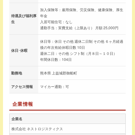
加入保険等：雇用保険、労災保険、健康保険、厚生
待遇及び福利厚
年金
生
入居可能住宅：なし
通勤手当：実費支給（上限あり） 月額 25,000円
休日等：休日 その他 週休二日制 その他 ６ヶ月経過
後の年次有給休暇日数 10日
休日･休暇
週休二日：その他 シフト制（月８日～１０日）
年間休日数：104日
勤務地
熊本県 上益城郡御船町
アクセス情報
マイカー通勤：可
企業情報
企業名
株式会社 ネストロジスティクス