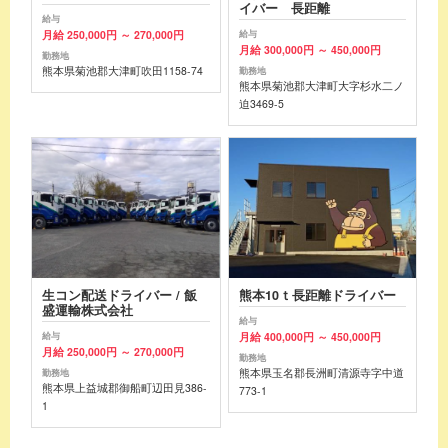
イバー 長距離
給与
月給 250,000円 ～ 270,000円
給与
月給 300,000円 ～ 450,000円
勤務地
熊本県菊池郡大津町吹田1158-74
勤務地
熊本県菊池郡大津町大字杉水二ノ
迫3469-5
生コン配送ドライバー / 飯
熊本10ｔ長距離ドライバー
盛運輸株式会社
給与
月給 400,000円 ～ 450,000円
給与
月給 250,000円 ～ 270,000円
勤務地
熊本県玉名郡長洲町清源寺字中道
勤務地
熊本県上益城郡御船町辺田見386-
773-1
1