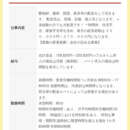
断熱材、建材、雑貨、家具等の配送をして頂きま
す。 配送先は、現場、店舗、個人宅となります。 ※
未経験の方でも大歓迎です！ ＊時間外、住宅手
仕事内容
当、家族手当等を含め、毎月の総支給額は ２５
０，０００円～２７０，０００円になります。
【業務の変更範囲：会社の定める業務】
合計賃金：158,820円～233,820円 ※フルタイム求
給与
人の場合は月額（換算額）、パート求人の場合は時
間額を表示しています。
就業時間：変形労働時間制 1ヶ月単位 8時00分～17
時00分 就業時間は、代表的な時間帯となります。
荷主様や配送ルートによっては前後する場合があり
ます。
勤務時間
休憩時間：80分
時間外労働時間：あり、 月平均時間外労働時間 20
時間、 36協定における特別条項 あり、 特別な事
情・期間等 臨時的に限度時間を超える場合 1か月
80時間 年間960時間