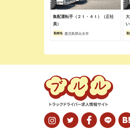
集配運転手（２ｔ・４ｔ）（正社
大
員）
い
鹿児島県出水市
勤務地
勤