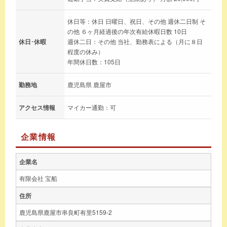
休日等：休日 日曜日、祝日、その他 週休二日制 そ
の他 ６ヶ月経過後の年次有給休暇日数 10日
休日･休暇
週休二日：その他 当社、勤務表による（月に８日
程度の休み）
年間休日数：105日
勤務地
鹿児島県 鹿屋市
アクセス情報
マイカー通勤：可
企業情報
企業名
有限会社 宝船
住所
鹿児島県鹿屋市串良町有里5159-2