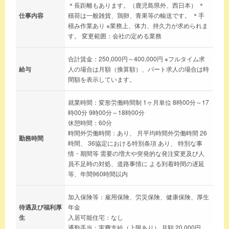
＊長距離もあります。（鹿児島県外、西日本） ＊
仕事内容
積荷は一般雑貨、鶏卵、青果等の輸送です。 ＊手
積み作業あり ※業務上、体力、持久力が求められま
す。 変更範囲：会社の定める業務
合計賃金：250,000円～400,000円 ※フルタイム求
給与
人の場合は月額（換算額）、パート求人の場合は時
間額を表示しています。
就業時間：変形労働時間制 1ヶ月単位 8時00分～17
時00分 9時00分～18時00分
休憩時間：60分
時間外労働時間：あり、 月平均時間外労働時間 26
勤務時間
時間、 36協定における特別条項 あり、 特別な事
情・期間等 需要の増大や突発的な発注変更及び人
員不足時の対処、道路事情に よる到着時間の遅延
等、年間960時間以内
加入保険等：雇用保険、労災保険、健康保険、厚生
待遇及び福利厚
年金
生
入居可能住宅：なし
通勤手当：実費支給（上限あり） 月額 20,000円