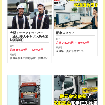
大型トラックドライバー
配車スタッフ
【正社員/大手キリン系列/茨
給与
城営業所】
月給 245,000円 ～ 350,000円
給与
勤務地
月給 350,000円 ～ 400,000円
茨城県下妻市下木戸123
勤務地
茨城県取手市井野字前土井1068-1