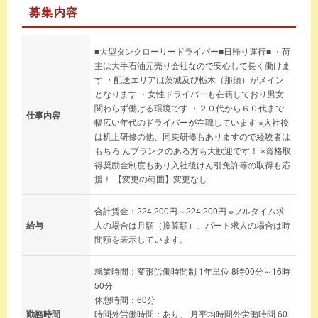
募集内容
■大型タンクローリードライバー■日帰り運行■ ・荷
主は大手石油元売り会社なので安心して長く働けま
す ・配送エリアは茨城及び栃木（那須）がメイン
となります ・女性ドライバーも在籍しており男女
関わらず働ける環境です ・２０代から６０代まで
仕事内容
幅広い年代のドライバーが在職しています ※入社後
は机上研修の他、同乗研修もありますので経験者は
もちろ んブランクのある方も大歓迎です！ ※資格取
得奨励金制度もあり入社後けん引免許等の取得も応
援！ 【変更の範囲】変更なし
合計賃金：224,200円～224,200円 ※フルタイム求
給与
人の場合は月額（換算額）、パート求人の場合は時
間額を表示しています。
就業時間：変形労働時間制 1年単位 8時00分～16時
50分
休憩時間：60分
勤務時間
時間外労働時間：あり、 月平均時間外労働時間 60