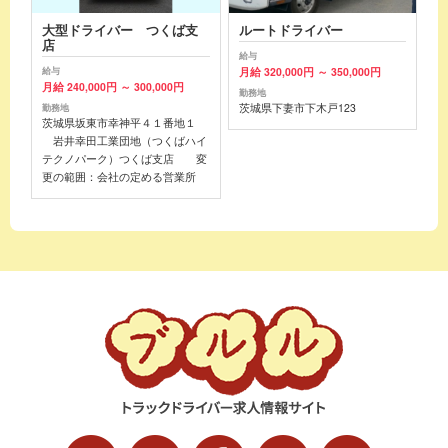
大型ドライバー つくば支
ルートドライバー
店
給与
月給 320,000円 ～ 350,000円
給与
月給 240,000円 ～ 300,000円
勤務地
茨城県下妻市下木戸123
勤務地
茨城県坂東市幸神平４１番地１
岩井幸田工業団地（つくばハイ
テクノパーク）つくば支店 変
更の範囲：会社の定める営業所