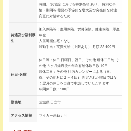
時間、 36協定における特別条項 あり、 特別な事
情・期間等 需要の季節的な増大及び突発的な発注
変更に対処するため
加入保険等：雇用保険、労災保険、健康保険、厚生
待遇及び福利厚
年金
生
入居可能住宅：なし
通勤手当：実費支給（上限あり） 月額 22,400円
休日等：休日 日曜日、祝日、その他 週休二日制 そ
の他 ６ヶ月経過後の年次有給休暇日数 10日
週休二日：その他 社内カレンダーによる（日、
休日･休暇
祝、その他月に２～４回） 固定された曜日ではな
く翌月の休日を自身で申請していただきます
年間休日数：100日
勤務地
茨城県 日立市
アクセス情報
マイカー通勤：可