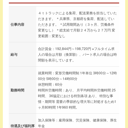
４ｔトラックによる集荷、配送業務を担当していた
だきます。 ＊兵庫県、京都府を集荷、配送してい
仕事内容
ただきます。 ＊試用期間あり（３ヶ月、労働条件
変更なし） ＊総支給で月額２４万から２７万円 変
更範囲：変更なし
合計賃金：192,844円～198,720円 ※フルタイム求
給与
人の場合は月額（換算額）、パート求人の場合は時
間額を表示しています。
就業時間：変形労働時間制 1年単位 3時00分～12時
00分 5時00分～14時00分
休憩時間：60分
勤務時間
時間外労働時間：あり、 月平均時間外労働時間 25
時間、 36協定における特別条項 あり、 特別な事
情・期間等 需要の季節的な増大等に対処するため1
ヶ月80時間 1年960 時間。
加入保険等：雇用保険、労災保険、健康保険、厚生
待遇及び福利厚
年金