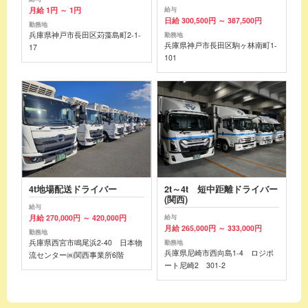
月給 1円 ～ 1円
給与
日給 300,500円 ～ 387,500円
勤務地
兵庫県神戸市長田区苅藻島町2-1-
勤務地
兵庫県神戸市長田区駒ヶ林南町1-
17
101
4t地場配送ドライバー
2t～4t 短中距離ドライバー
(関西)
給与
月給 270,000円 ～ 420,000円
給与
月給 265,000円 ～ 333,000円
勤務地
兵庫県西宮市鳴尾浜2-40 日本物
勤務地
兵庫県尼崎市西向島1-4 ロジポ
流センター㈱関西事業所6階
ート尼崎2 301-2