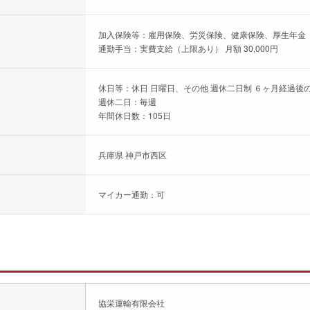
加入保険等：雇用保険、労災保険、健康保険、厚生年金
通勤手当：実費支給（上限あり） 月額 30,000円
休日等：休日 日曜日、その他 週休二日制 ６ヶ月経過後の
週休二日：毎週
年間休日数：105日
兵庫県 神戸市西区
マイカー通勤：可
協栄運輸有限会社