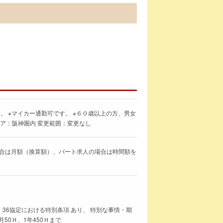
。 ※マイカー通勤可です。 ※６０歳以上の方、男女
リア：阪神圏内 変更範囲：変更なし
求人の場合は月額（換算額）、パート求人の場合は時間額を
 36協定における特別条項 あり、 特別な事情・期
50Ｈ、1年450Ｈまで