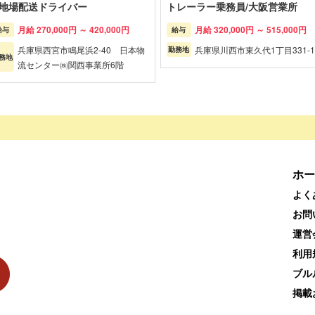
t地場配送ドライバー
トレーラー乗務員/大阪営業所
月給 270,000円 ～ 420,000円
月給 320,000円 ～ 515,000円
給与
給与
兵庫県西宮市鳴尾浜2-40 日本物
兵庫県川西市東久代1丁目331-1
勤務地
務地
流センター㈱関西事業所6階
ホー
よく
お問
運営
利用
ブル
掲載