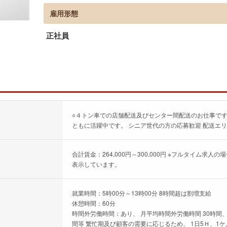
雇用形態
正社員
○４トン車での店舗配送及びセンター間配送のお仕事です
ともに活躍中です。 シニア世代の方の応募歓迎 配送エ
合計賃金：264,000円～300,000円 ※フルタイム
表示しています。
就業時間：5時00分～13時00分 8時間超は割増支給
休憩時間：60分
時間外労働時間：あり、 月平均時間外労働時間 30時間、
間等 繁忙期及び顧客の需要に応じるため、 1日5Ｈ、1ケ月