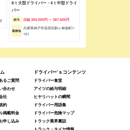
8ｔ大型ドライバー・4ｔ中型ドライ
バー
日給 300,500円 ～ 387,500円
給与
0
兵庫県神戸市長田区駒ヶ林南町1-
勤務地
101
ム
ドライバー’ｓコンテンツ
あるご質問
ドライバー食堂
い合わせ
アイツの給与明細
会社
ヒヤリハットの瞬間
規約
ドライバー用語集
ル掲載料金
ドライバー危険マップ
お申し込み
トラック業界裏話
トラック・タイヤ情報