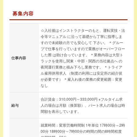
募集内容
☆入社後はインストラクターのもと、運転実技・法
令等マニュアル に沿って基礎から丁寧に指導しま
すので未経験の方でも安心して 下さい。 ＊グルー
プで仕事を行っていますので業務がオーバーフロー
した際 は助け合っています。 ＊業務内容は大型ト
仕事内容
ラックを使用し関東・中部・関西の当社拠点へ の
夜間運行業務と積み下ろし業務です。 ＊トライア
ル雇用併用求人 （制度の利用には安定所の紹介状
が必要です） ＊雇入れ後の業務の変更範囲：変更
なし
合計賃金：310,000円～333,000円 ※フルタイム求
給与
人の場合は月額（換算額）、パート求人の場合は時
間額を表示しています。
就業時間：変形労働時間制 1年単位 17時00分～2時
00分 18時00分～7時00分の時間の間の8時間程度