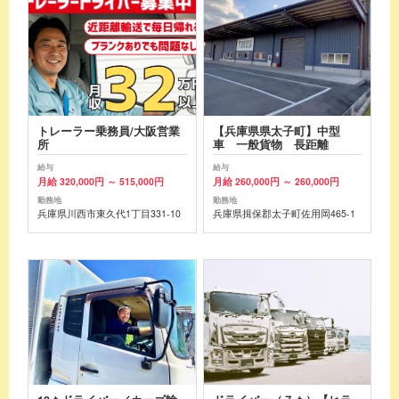
トレーラー乗務員/大阪営業
【兵庫県県太子町】中型
所
車 一般貨物 長距離
給与
給与
月給 320,000円 ～ 515,000円
月給 260,000円 ～ 260,000円
勤務地
勤務地
兵庫県川西市東久代1丁目331-10
兵庫県揖保郡太子町佐用岡465-1