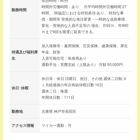
休憩時間：60分
時間外労働時間：あり、 月平均時間外労働時間 27
勤務時間
時間、 36協定における特別条項 あり、 特別な事
情・期間等 突発的な発注変更・一時的な道路事情
変化・突発的な人員不足等の 場合、月92Ｈ、年960
Ｈまで9回を限度に延長できる。
加入保険等：雇用保険、労災保険、健康保険、厚生
待遇及び福利厚
年金、財形
生
入居可能住宅：単身用あり
通勤手当：実費支給（上限あり） 月額 50,000円
休日等：休日 日曜日、祝日、その他 週休二日制 ６
ヶ月経過後の年次有給休暇日数 10日
休日･休暇
週休二日：毎週
年間休日数：111日
勤務地
兵庫県 神戸市長田区
アクセス情報
マイカー通勤：可