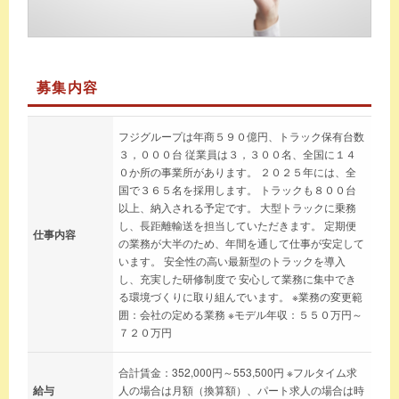
募集内容
フジグループは年商５９０億円、トラック保有台数
３，０００台 従業員は３，３００名、全国に１４
０か所の事業所があります。 ２０２５年には、全
国で３６５名を採用します。 トラックも８００台
以上、納入される予定です。 大型トラックに乗務
し、長距離輸送を担当していただきます。 定期便
仕事内容
の業務が大半のため、年間を通して仕事が安定して
います。 安全性の高い最新型のトラックを導入
し、充実した研修制度で 安心して業務に集中でき
る環境づくりに取り組んでいます。 ※業務の変更範
囲：会社の定める業務 ※モデル年収：５５０万円～
７２０万円
合計賃金：352,000円～553,500円 ※フルタイム求
給与
人の場合は月額（換算額）、パート求人の場合は時