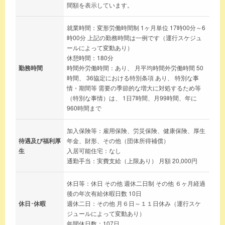
間額を表示しています。
就業時間：変形労働時間制 1ヶ月単位 17時00分～6
時00分 上記の勤務時間は一例です（運行スケジュ
ールによって変動あり）
休憩時間：180分
勤務時間
時間外労働時間：あり、 月平均時間外労働時間 50
時間、 36協定における特別条項 あり、 特別な事
情・期間等 需要の季節的な増大に対処するため等
（特別な事情）は、 1日7時間、月99時間、年に
960時間まで
加入保険等：雇用保険、労災保険、健康保険、厚生
待遇及び福利厚
年金、財形、その他（団体所得補償）
生
入居可能住宅：なし
通勤手当：実費支給（上限あり） 月額 20,000円
休日等：休日 その他 週休二日制 その他 ６ヶ月経過
後の年次有給休暇日数 10日
休日･休暇
週休二日：その他 月６日～１１日休み（運行スケ
ジュールによって変動あり）
年間休日数：107日