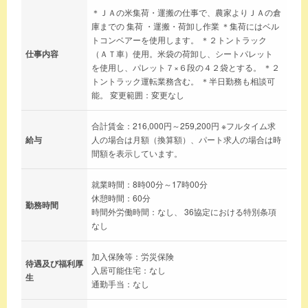
＊ＪＡの米集荷・運搬の仕事で、農家よりＪＡの倉
庫までの 集荷 ・運搬・荷卸し作業 ＊集荷にはベル
トコンベアーを使用します。 ＊２トントラック
仕事内容
（ＡＴ車）使用。米袋の荷卸し、シートパレット
を使用し、パレット７×６段の４２袋とする。 ＊２
トントラック運転業務含む。 ＊半日勤務も相談可
能。 変更範囲：変更なし
合計賃金：216,000円～259,200円 ※フルタイム求
給与
人の場合は月額（換算額）、パート求人の場合は時
間額を表示しています。
就業時間：8時00分～17時00分
休憩時間：60分
勤務時間
時間外労働時間：なし、 36協定における特別条項
なし
加入保険等：労災保険
待遇及び福利厚
入居可能住宅：なし
生
通勤手当：なし