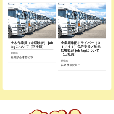
土木作業員（未経験者） job
企業宛集配ドライバー（３
tagについて（正社員）
ｔ／４ｔ）免許支援／地元
転職歓迎 job tagについて
勤務地
（正社員）
福島県会津若松市
勤務地
福島県須賀川市