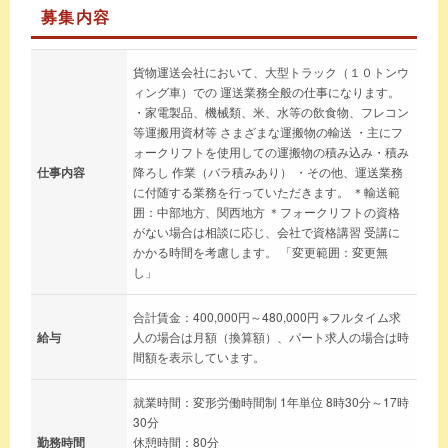
募集内容
貨物運送会社において、大型トラック（１０トンウ
ィング車）での 運送業務全般の仕事になります。
・家電製品、機械類、米、水等の飲食物、フレコン
等運搬用資材等 さまざまな運搬物の輸送 ・主にフ
ォークリフトを使用しての運搬物の積み込み・積み
仕事内容
降ろし 作業（バラ積みあり） ・その他、運送業務
に付随する業務を行っていただきます。 ＊輸送範
囲：中部地方、関西地方 ＊フォークリフトの資格
がない場合は相談に応じ、会社で資格講習 受講に
かかる時間を考慮します。 「変更範囲：変更無
し」
合計賃金：400,000円～480,000円 ※フルタイム求
給与
人の場合は月額（換算額）、パート求人の場合は時
間額を表示しています。
就業時間：変形労働時間制 1年単位 8時30分～17時
30分
勤務時間
休憩時間：80分