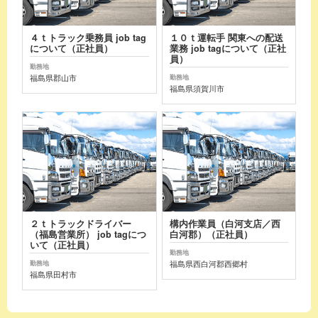
４ｔトラック乗務員 job tag
１０ｔ運転手 関東への配送
について（正社員）
業務 job tagについて（正社
員）
勤務地
福島県郡山市
勤務地
福島県須賀川市
２ｔトラックドライバー
構内作業員（白河支店／西
（福島営業所） job tagにつ
白河郡）（正社員）
いて（正社員）
勤務地
福島県西白河郡西郷村
勤務地
福島県田村市