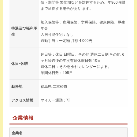
情・期間等 繁忙期などを対処するため、年960時間
まで延長する場合があり ます。
加入保険等：雇用保険、労災保険、健康保険、厚生
待遇及び福利厚
年金
生
入居可能住宅：なし
通勤手当：一定額 月額 4,000円
休日等：休日 日曜日、その他 週休二日制 その他 ６
ヶ月経過後の年次有給休暇日数 10日
休日･休暇
週休二日：その他 会社カレンダーによる。
年間休日数：105日
勤務地
福島県 二本松市
アクセス情報
マイカー通勤：可
企業情報
企業名