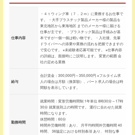
・４ｔウィング車（７．２ｍ）に乗務するお仕事で
す。 ・大手プラスチック製品メーカー様の製品を
東北地区から東海地区 までのメーカー様に届ける
仕事が主です。 ・プラスチック製品は手積みが基
仕事内容
本ですが一個一個は軽い物です。 ・入社後、先輩
ドライバーへの添乗や業務の流れを把握できますの
で安心です。 ※未経験者応募可能です。 ※仕事内容
の詳細は、面接時にご説明します。 変更の範囲 会
社の定める業務
合計賃金：300,000円～350,000円 ※フルタイム求
給与
人の場合は月額（換算額）、パート求人の場合は時
間額を表示しています。
就業時間：変形労働時間制 1年単位 8時30分～17時
30分 就業規則上の時間です。 運行に合わせた就業
時間になります。
休憩時間：60分
勤務時間
時間外労働時間：あり、 月平均時間外労働時間 40
時間、 36協定における特別条項 あり、 特別な事