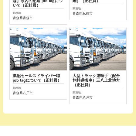
森】県内の配送 job tagにつ
離）（正社員）
いて（正社員）
勤務地
青森県弘前市
勤務地
青森県青森市
集配セールスドライバー職
大型トラック運転手（配合
job tagについて（正社員）
飼料運搬車）三八上北地方
（正社員）
勤務地
青森県八戸市
勤務地
青森県八戸市