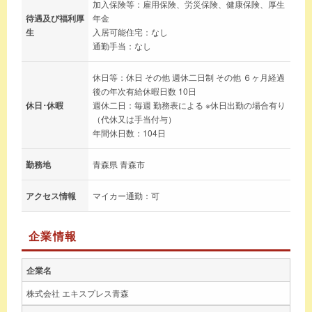
加入保険等：雇用保険、労災保険、健康保険、厚生
待遇及び福利厚
年金
生
入居可能住宅：なし
通勤手当：なし
休日等：休日 その他 週休二日制 その他 ６ヶ月経過
後の年次有給休暇日数 10日
休日･休暇
週休二日：毎週 勤務表による ※休日出勤の場合有り
（代休又は手当付与）
年間休日数：104日
勤務地
青森県 青森市
アクセス情報
マイカー通勤：可
企業情報
企業名
株式会社 エキスプレス青森