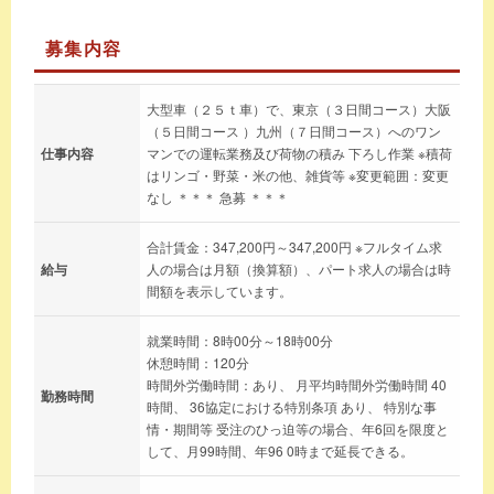
募集内容
大型車（２５ｔ車）で、東京（３日間コース）大阪
（５日間コース ）九州（７日間コース）へのワン
仕事内容
マンでの運転業務及び荷物の積み 下ろし作業 ※積荷
はリンゴ・野菜・米の他、雑貨等 ※変更範囲：変更
なし ＊＊＊ 急募 ＊＊＊
合計賃金：347,200円～347,200円 ※フルタイム求
給与
人の場合は月額（換算額）、パート求人の場合は時
間額を表示しています。
就業時間：8時00分～18時00分
休憩時間：120分
時間外労働時間：あり、 月平均時間外労働時間 40
勤務時間
時間、 36協定における特別条項 あり、 特別な事
情・期間等 受注のひっ迫等の場合、年6回を限度と
して、月99時間、年96 0時まで延長できる。