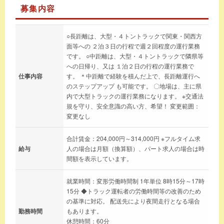
募集内容
○長距離は、大型・４トントラックで関東・関西方
面等への ２泊３日の行程で週２回程度の運行業務
です。 ○中距離は、大型・４トントラックで隣県等
への日帰り、又は １泊２日の行程の運行業務で
仕事内容
す。 ＊中距離で経験を積んだ上で、長距離運行へ
のステップアップ も可能です。 〇地場は、主に県
内で大型トラックの運行業務になります。 ※交通法
規を守り、安全意識の高い方、希望！ 変更範囲：
変更なし
合計賃金：204,000円～314,000円 ※フルタイム求
給与
人の場合は月額（換算額）、パート求人の場合は時
間額を表示しています。
就業時間：変形労働時間制 1年単位 8時15分～17時
15分 ◆トラック運転者の労働時間等の改善のため
の基準に対応。 配送先により夜間走行となる場合
勤務時間
もあります。
休憩時間：60分