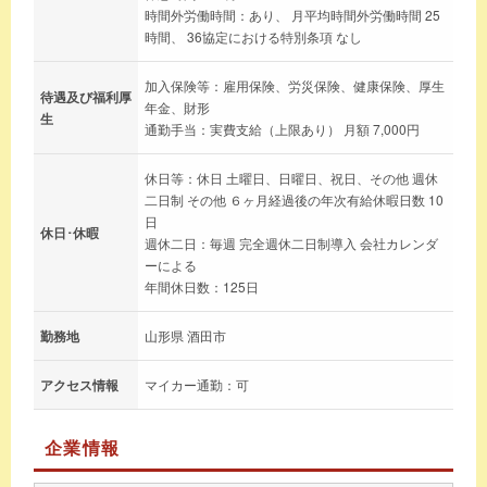
時間外労働時間：あり、 月平均時間外労働時間 25
時間、 36協定における特別条項 なし
加入保険等：雇用保険、労災保険、健康保険、厚生
待遇及び福利厚
年金、財形
生
通勤手当：実費支給（上限あり） 月額 7,000円
休日等：休日 土曜日、日曜日、祝日、その他 週休
二日制 その他 ６ヶ月経過後の年次有給休暇日数 10
日
休日･休暇
週休二日：毎週 完全週休二日制導入 会社カレンダ
ーによる
年間休日数：125日
勤務地
山形県 酒田市
アクセス情報
マイカー通勤：可
企業情報