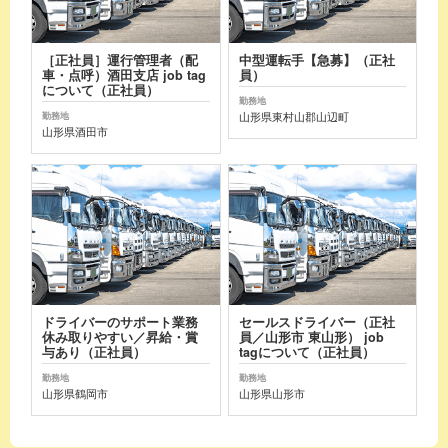
［正社員］運行管理者（配
中型運転手【急募】（正社
車・点呼）酒田支店 job tag
員）
について（正社員）
勤務地
山形県東村山郡山辺町
勤務地
山形県酒田市
ドライバーのサポート業務
セールスドライバー（正社
休み取りやすい／昇給・賞
員／山形市 東山形） job
与あり（正社員）
tagについて（正社員）
勤務地
勤務地
山形県鶴岡市
山形県山形市