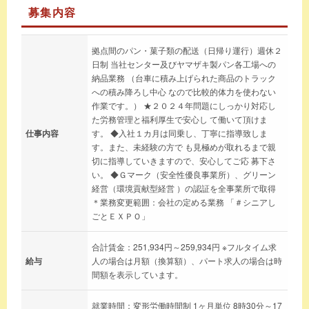
募集内容
拠点間のパン・菓子類の配送（日帰り運行）週休２
日制 当社センター及びヤマザキ製パン各工場への
納品業務 （台車に積み上げられた商品のトラック
への積み降ろし中心 なので比較的体力を使わない
作業です。） ★２０２４年問題にしっかり対応し
た労務管理と福利厚生で安心し て働いて頂けま
仕事内容
す。 ◆入社１カ月は同乗し、丁寧に指導致しま
す。また、未経験の方で も見極めが取れるまで親
切に指導していきますので、安心してご応 募下さ
い。 ◆Ｇマーク（安全性優良事業所）、グリーン
経営（環境貢献型経営 ）の認証を全事業所で取得
＊業務変更範囲：会社の定める業務 「＃シニアし
ごとＥＸＰＯ」
合計賃金：251,934円～259,934円 ※フルタイム求
給与
人の場合は月額（換算額）、パート求人の場合は時
間額を表示しています。
就業時間：変形労働時間制 1ヶ月単位 8時30分～17