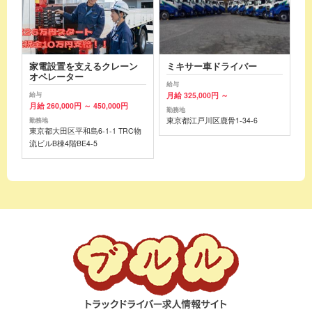
家電設置を支えるクレーン
ミキサー車ドライバー
オペレーター
給与
月給 325,000円 ～
給与
月給 260,000円 ～ 450,000円
勤務地
東京都江戸川区鹿骨1-34-6
勤務地
東京都大田区平和島6-1-1 TRC物
流ビルB棟4階BE4-5