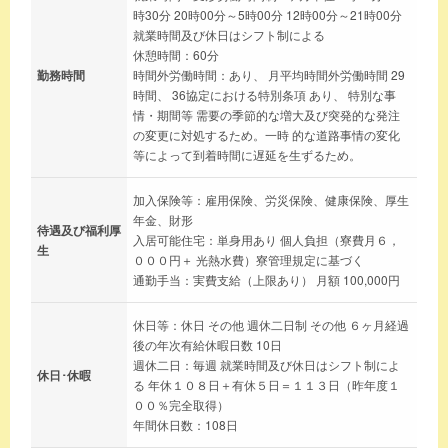
時30分 20時00分～5時00分 12時00分～21時00分
就業時間及び休日はシフト制による
休憩時間：60分
勤務時間
時間外労働時間：あり、 月平均時間外労働時間 29
時間、 36協定における特別条項 あり、 特別な事
情・期間等 需要の季節的な増大及び突発的な発注
の変更に対処するため。一時 的な道路事情の変化
等によって到着時間に遅延を生ずるため。
加入保険等：雇用保険、労災保険、健康保険、厚生
年金、財形
待遇及び福利厚
入居可能住宅：単身用あり 個人負担（寮費月６，
生
０００円＋ 光熱水費）寮管理規定に基づく
通勤手当：実費支給（上限あり） 月額 100,000円
休日等：休日 その他 週休二日制 その他 ６ヶ月経過
後の年次有給休暇日数 10日
週休二日：毎週 就業時間及び休日はシフト制によ
休日･休暇
る 年休１０８日＋有休５日＝１１３日（昨年度１
００％完全取得）
年間休日数：108日