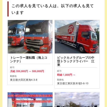
この求人を見ている人は、以下の求人も見て
います
トレーラー運転職（海上コ
ビックカメラグループの中
ンテナ）
型トラックドライバー 江
東
給与
月給 350,000円 ～ 500,000円
給与
時給 1,800円 ～
勤務地
東京都大田区東海4-3-8
勤務地
東京都江東区新木場3-6-10