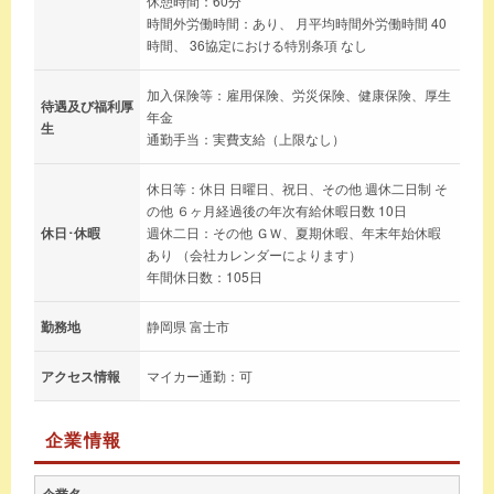
休憩時間：60分
時間外労働時間：あり、 月平均時間外労働時間 40
時間、 36協定における特別条項 なし
加入保険等：雇用保険、労災保険、健康保険、厚生
待遇及び福利厚
年金
生
通勤手当：実費支給（上限なし）
休日等：休日 日曜日、祝日、その他 週休二日制 そ
の他 ６ヶ月経過後の年次有給休暇日数 10日
休日･休暇
週休二日：その他 ＧＷ、夏期休暇、年末年始休暇
あり （会社カレンダーによります）
年間休日数：105日
勤務地
静岡県 富士市
アクセス情報
マイカー通勤：可
企業情報
企業名