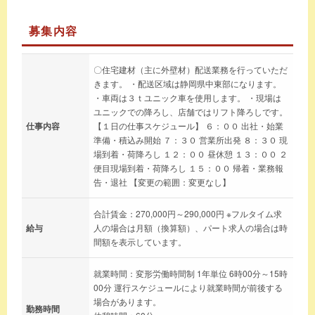
募集内容
〇住宅建材（主に外壁材）配送業務を行っていただ
きます。 ・配送区域は静岡県中東部になります。
・車両は３ｔユニック車を使用します。 ・現場は
ユニックでの降ろし、店舗ではリフト降ろしです。
仕事内容
【１日の仕事スケジュール】 ６：００ 出社・始業
準備・積込み開始 ７：３０ 営業所出発 ８：３０ 現
場到着・荷降ろし １２：００ 昼休憩 １３：００ ２
便目現場到着・荷降ろし １５：００ 帰着・業務報
告・退社 【変更の範囲：変更なし】
合計賃金：270,000円～290,000円 ※フルタイム求
給与
人の場合は月額（換算額）、パート求人の場合は時
間額を表示しています。
就業時間：変形労働時間制 1年単位 6時00分～15時
00分 運行スケジュールにより就業時間が前後する
場合があります。
勤務時間