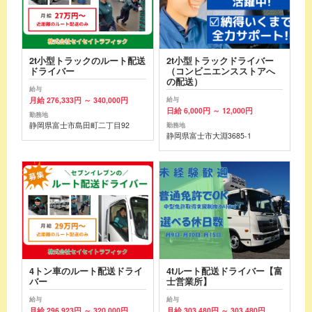
2t小型トラックのルート配送
2t小型トラックドライバー
ドライバー
（コンビニエンスストアへ
の配送）
給与
月給 276,333円 ～ 340,000円
給与
日給 6,000円 ～ 12,000円
勤務地
静岡県富士市島田町二丁目92
勤務地
静岡県富士市大淵3685-1
4トン車のルート配送ドライ
4tルート配送ドライバー【富
バー
士営業所】
給与
給与
月給 296,923円 ～ 320,000円
月給 303,480円 ～ 303,480円