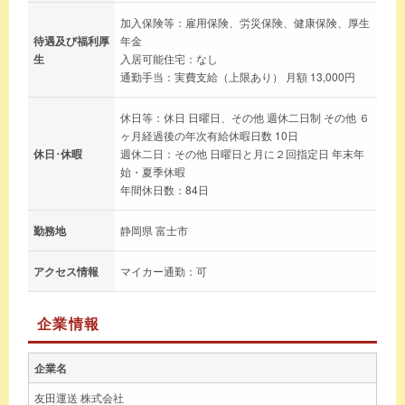
加入保険等：雇用保険、労災保険、健康保険、厚生
待遇及び福利厚
年金
生
入居可能住宅：なし
通勤手当：実費支給（上限あり） 月額 13,000円
休日等：休日 日曜日、その他 週休二日制 その他 ６
ヶ月経過後の年次有給休暇日数 10日
休日･休暇
週休二日：その他 日曜日と月に２回指定日 年末年
始・夏季休暇
年間休日数：84日
勤務地
静岡県 富士市
アクセス情報
マイカー通勤：可
企業情報
企業名
友田運送 株式会社