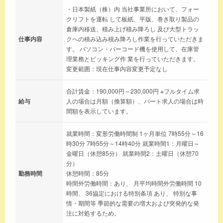
・日本製紙（株）内 当社事業所において、フォー
クリフトを運転 して板紙、平版、巻き取り製品の
倉庫内移送、積み上げ積み降ろし 及び大型トラッ
仕事内容
クへの積み込み積み降ろし作業を行っていただきま
す。 パソコン・バーコード機を使用して、在庫管
理業務とピッキング作 業を行っていただきます。
変更範囲：現在仕事内容変更予定なし
合計賃金：190,000円～230,000円 ※フルタイム求
給与
人の場合は月額（換算額）、パート求人の場合は時
間額を表示しています。
就業時間：変形労働時間制 1ヶ月単位 7時55分～16
時30分 7時55分～14時40分 就業時間1：月曜日～
金曜日（休憩85分） 就業時間2：土曜日（休憩70
分）
勤務時間
休憩時間：85分
時間外労働時間：あり、 月平均時間外労働時間 10
時間、 36協定における特別条項 あり、 特別な事
情・期間等 季節的な需要の増大および突発的な発
注に対処するため。