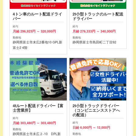
4トン車のルート配送ドライ
2t小型トラックのルート配送
バー
ドライバー
給与
給与
月給 296,923円 ～ 320,000円
月給 276,333円 ～ 340,000円
勤務地
勤務地
静岡県富士市末広2番地10 GPL新
静岡県富士市島田町二丁目92
富士2 4階
4tルート配送ドライバー【富
2t小型トラックドライバー
士営業所】
（コンビニエンスストアへ
の配送）
給与
月給 303,480円 ～ 303,480円
給与
日給 6,000円 ～ 12,000円
勤務地
静岡県富士市末広２-10 DPL新
勤務地