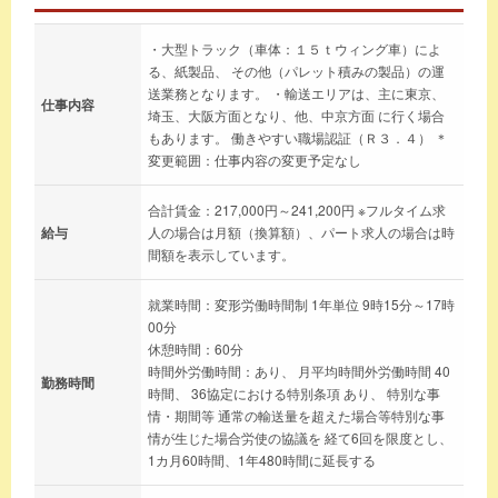
・大型トラック（車体：１５ｔウィング車）によ
る、紙製品、 その他（パレット積みの製品）の運
送業務となります。 ・輸送エリアは、主に東京、
仕事内容
埼玉、大阪方面となり、他、中京方面 に行く場合
もあります。 働きやすい職場認証（Ｒ３．４） ＊
変更範囲：仕事内容の変更予定なし
合計賃金：217,000円～241,200円 ※フルタイム求
給与
人の場合は月額（換算額）、パート求人の場合は時
間額を表示しています。
就業時間：変形労働時間制 1年単位 9時15分～17時
00分
休憩時間：60分
時間外労働時間：あり、 月平均時間外労働時間 40
勤務時間
時間、 36協定における特別条項 あり、 特別な事
情・期間等 通常の輸送量を超えた場合等特別な事
情が生じた場合労使の協議を 経て6回を限度とし、
1カ月60時間、1年480時間に延長する