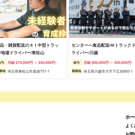
品・雑貨配送の４ｔ中型トラッ
センターへ食品配送/4tトラック
/地場ドライバー/東松山
ライバー/川越
月給 270,000円 ～ 350,000円
月給 300,000円 ～ 350,000円
給与
給与
埼玉県東松山市葛袋701-1
埼玉県川越市大字下広谷850-1
務地
勤務地
ホー
よく
お問