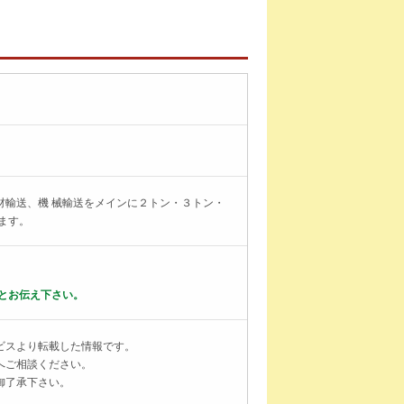
材輸送、機 械輸送をメインに２トン・３トン・
ます。
とお伝え下さい。
ビスより転載した情報です。
へご相談ください。
御了承下さい。