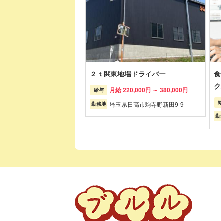
２ｔ関東地場ドライバー
食
ク
月給 220,000円 ～ 380,000円
給与
埼玉県日高市駒寺野新田9-9
勤務地
勤