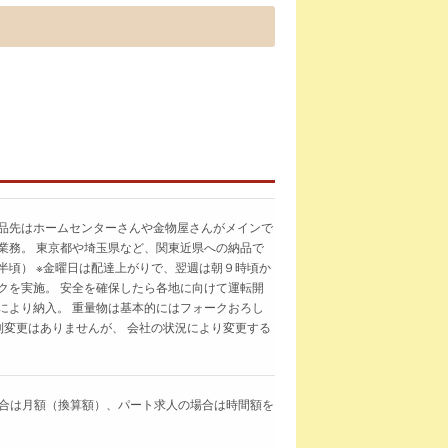
納品先はホームセンターさんや金物屋さんがメインで
業務。 東京都や埼玉県など、関東近県への納品で
半頃） ※金曜日は配達上がりで、翌週は朝９時頃か
クを実施。 安全を確保したら各地に向けて運転開
により納入。 重量物は基本的にはフォークおろし
則変更はありませんが、 会社の状況により変更する
求人の場合は月額（換算額）、パート求人の場合は時間額を