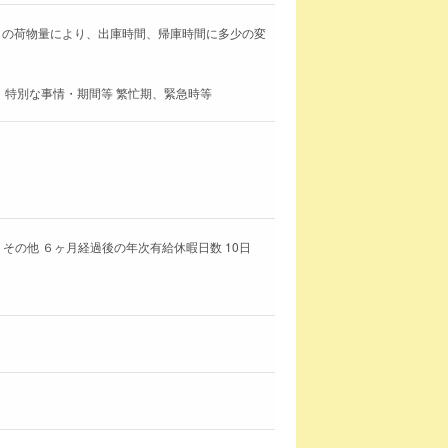
分 翌日の荷物量により、出庫時間、帰庫時間に多少の変
、 特別な事情・期間等 繁忙期、緊急時等
その他 ６ヶ月経過後の年次有給休暇日数 10日