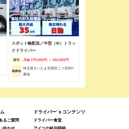
ド
スポット輸配送／中型（4t）トラッ
クドライバー
月給 270,000円 ～ 350,000円
給与
埼玉県さいたま市西区二ツ宮851
勤務地
番地
ム
ドライバー’ｓコンテンツ
あるご質問
ドライバー食堂
い合わせ
アイツの給与明細