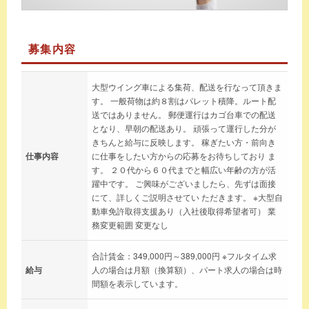
募集内容
大型ウイング車による集荷、配送を行なって頂きま
す。 一般荷物は約８割はパレット積降。ルート配
送ではありません。 郵便運行はカゴ台車での配送
となり、早朝の配送あり。 頑張って運行した分が
きちんと給与に反映します。 稼ぎたい方・前向き
仕事内容
に仕事をしたい方からの応募をお待ちしており ま
す。 ２０代から６０代までと幅広い年齢の方が活
躍中です。 ご興味がございましたら、先ずは面接
にて、詳しくご説明させてい ただきます。 ※大型自
動車免許取得支援あり（入社後取得希望者可） 業
務変更範囲 変更なし
合計賃金：349,000円～389,000円 ※フルタイム求
給与
人の場合は月額（換算額）、パート求人の場合は時
間額を表示しています。