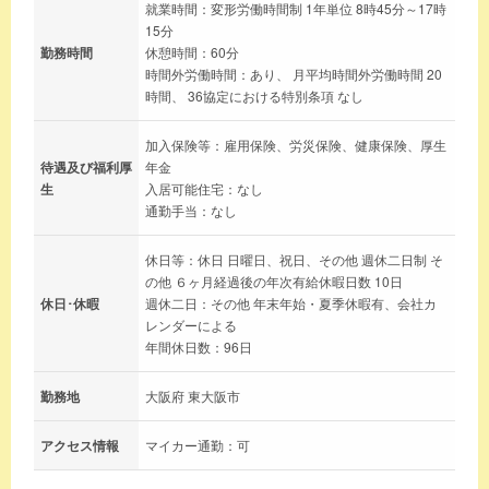
就業時間：変形労働時間制 1年単位 8時45分～17時
15分
勤務時間
休憩時間：60分
時間外労働時間：あり、 月平均時間外労働時間 20
時間、 36協定における特別条項 なし
加入保険等：雇用保険、労災保険、健康保険、厚生
待遇及び福利厚
年金
生
入居可能住宅：なし
通勤手当：なし
休日等：休日 日曜日、祝日、その他 週休二日制 そ
の他 ６ヶ月経過後の年次有給休暇日数 10日
休日･休暇
週休二日：その他 年末年始・夏季休暇有、会社カ
レンダーによる
年間休日数：96日
勤務地
大阪府 東大阪市
アクセス情報
マイカー通勤：可