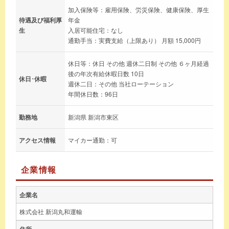
加入保険等：雇用保険、労災保険、健康保険、厚生
待遇及び福利厚
年金
生
入居可能住宅：なし
通勤手当：実費支給（上限あり） 月額 15,000円
休日等：休日 その他 週休二日制 その他 ６ヶ月経過
後の年次有給休暇日数 10日
休日･休暇
週休二日：その他 当社ローテーション
年間休日数：96日
勤務地
新潟県 新潟市東区
アクセス情報
マイカー通勤：可
企業情報
企業名
株式会社 新潟丸和運輸
住所