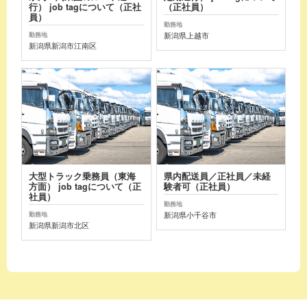
行） job tagについて（正社
（正社員）
員）
勤務地
新潟県上越市
勤務地
新潟県新潟市江南区
大型トラック乗務員（東海
県内配送員／正社員／未経
方面） job tagについて（正
験者可（正社員）
社員）
勤務地
新潟県小千谷市
勤務地
新潟県新潟市北区