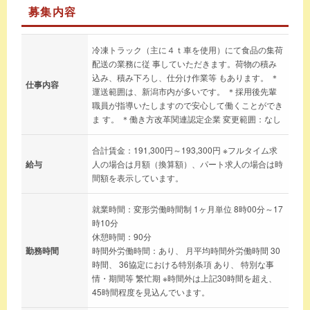
募集内容
冷凍トラック（主に４ｔ車を使用）にて食品の集荷
配送の業務に従 事していただきます。荷物の積み
込み、積み下ろし、仕分け作業等 もあります。 ＊
仕事内容
運送範囲は、新潟市内が多いです。 ＊採用後先輩
職員が指導いたしますので安心して働くことができ
ま す。 ＊働き方改革関連認定企業 変更範囲：なし
合計賃金：191,300円～193,300円 ※フルタイム求
給与
人の場合は月額（換算額）、パート求人の場合は時
間額を表示しています。
就業時間：変形労働時間制 1ヶ月単位 8時00分～17
時10分
休憩時間：90分
勤務時間
時間外労働時間：あり、 月平均時間外労働時間 30
時間、 36協定における特別条項 あり、 特別な事
情・期間等 繁忙期 ※時間外は上記30時間を超え、
45時間程度を見込んでいます。