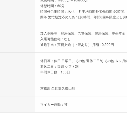
休憩時間：60分
時間外労働時間：あり、 月平均時間外労働時間 50時間、
間等 繁忙期対応のため 1日6時間、年間6回を限度とし月8
加入保険等：雇用保険、労災保険、健康保険、厚生年金
入居可能住宅：なし
通勤手当：実費支給（上限あり） 月額 10,200円
休日等：休日 日曜日、その他 週休二日制 その他 ６ヶ月
週休二日：毎週 シフト制
年間休日数：105日
京都府 久世郡久御山町
マイカー通勤：可