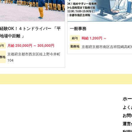
経験OK！４トンドライバー 「平
一般事務
地場中距離 」
時給 1,200円 ～
給与
月給 250,000円 ～ 305,000円
給与
京都府京都市南区吉祥院嶋高町
勤務地
京都府京都市西京区桂上野今井町
務地
104
ホー
よく
お問
運営
利用