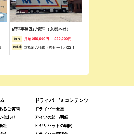
経理事務及び管理（京都本社）
月給 250,000円 ～ 280,000円
給与
6
京都府八幡市下奈良一丁地22-1
勤務地
ム
ドライバー’ｓコンテンツ
あるご質問
ドライバー食堂
い合わせ
アイツの給与明細
会社
ヒヤリハットの瞬間
規約
ドライバー用語集