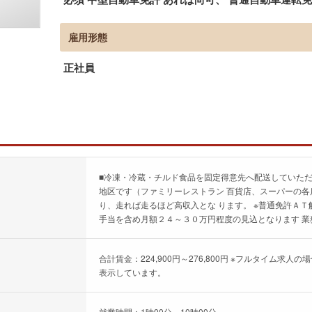
雇用形態
正社員
■冷凍・冷蔵・チルド食品を固定得意先へ配送していただ
地区です（ファミリーレストラン 百貨店、スーパーの各
り、走れば走るほど高収入とな ります。 ※普通免許ＡＴ
手当を含め月額２４～３０万円程度の見込となります 業
合計賃金：224,900円～276,800円 ※フルタイム
表示しています。
就業時間：1時00分～10時00分