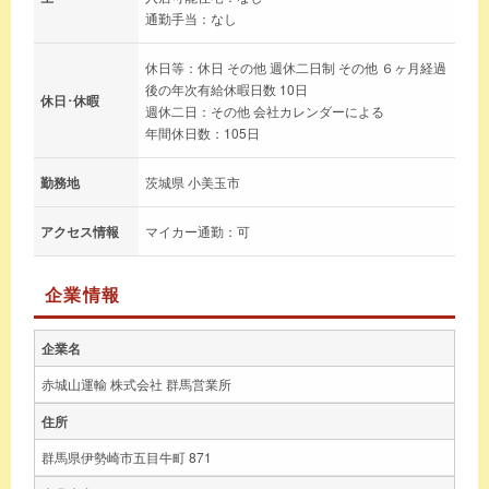
通勤手当：なし
休日等：休日 その他 週休二日制 その他 ６ヶ月経過
後の年次有給休暇日数 10日
休日･休暇
週休二日：その他 会社カレンダーによる
年間休日数：105日
勤務地
茨城県 小美玉市
アクセス情報
マイカー通勤：可
企業情報
企業名
赤城山運輸 株式会社 群馬営業所
住所
群馬県伊勢崎市五目牛町 871