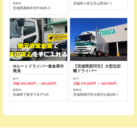
茨城県小美玉市山野381-1
勤務地
茨城県鹿嶋市宮中4625-3
4tルートドライバー兼倉庫作
【茨城県那珂市】大型近距
業員
離ドライバー
給与
給与
月給 200,000円 ～ 250,000円
月給 270,000円 ～ 420,000円
勤務地
勤務地
茨城県下妻市下木戸123
茨城県那珂市古徳字辻後290-1