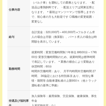
（バルク車）を運転しての業務となります。 ・配
送品は養鶏飼料です。 ・配送エリアは関東近県と
仕事内容
なります。 ＊最初はマンツーマンで指導しますの
で、初心者の方も大歓迎です ◎職種の変更範囲：
変更なし
合計賃金：320,000円～400,000円 ※フルタイム求
給与
人の場合は月額（換算額）、パート求人の場合は時
間額を表示しています。
就業時間：変形労働時間制 1年単位 8時00分～17時
00分 変形労働時間制のため、就業時間は標準時間
で表記しています。 ＊業務の都合により変動あり
休憩時間：60分
勤務時間
時間外労働時間：あり、 月平均時間外労働時間 27
時間、 36協定における特別条項 あり、 特別な事
情・期間等 自動車運転者の上限950ｈ（他トラック
運転者の基準に準拠）
加入保険等：雇用保険、労災保険、健康保険、厚生
待遇及び福利厚
年金
生
入居可能住宅：なし