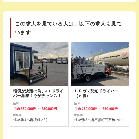
この求人を見ている人は、以下の求人も見て
います
増便が決定の為、4ｔドライ
ＬＰガス配送ドライバー
バー募集！今がチャンス！
（五霞）
給与
給与
月給 350,000円 ～ 380,000円
月給 380,000円 ～ 380,000円
勤務地
勤務地
茨城県猿島郡境町内門
茨城県猿島郡五霞町元栗橋7415