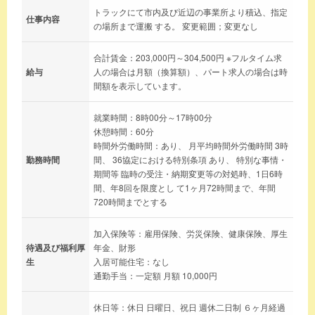
トラックにて市内及び近辺の事業所より積込、指定
仕事内容
の場所まで運搬 する。 変更範囲；変更なし
合計賃金：203,000円～304,500円 ※フルタイム求
給与
人の場合は月額（換算額）、パート求人の場合は時
間額を表示しています。
就業時間：8時00分～17時00分
休憩時間：60分
時間外労働時間：あり、 月平均時間外労働時間 3時
勤務時間
間、 36協定における特別条項 あり、 特別な事情・
期間等 臨時の受注・納期変更等の対処時、1日6時
間、年8回を限度とし て1ヶ月72時間まで、年間
720時間までとする
加入保険等：雇用保険、労災保険、健康保険、厚生
待遇及び福利厚
年金、財形
生
入居可能住宅：なし
通勤手当：一定額 月額 10,000円
休日等：休日 日曜日、祝日 週休二日制 ６ヶ月経過