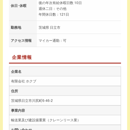
後の年次有給休暇日数 10日
休日･休暇
週休二日：その他
年間休日数：121日
勤務地
茨城県 日立市
アクセス情報
マイカー通勤：可
企業情報
企業名
有限会社 ホクブ
住所
茨城県日立市川尻町6-46-2
事業内容
輸送業及び建設揚重業（クレーンリース業）
お問い合わせ