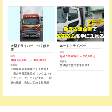
大型ドライバー つくば支
ルートドライバー
店
給与
月給 320,000円 ～ 350,000円
給与
月給 240,000円 ～ 300,000円
勤務地
茨城県下妻市下木戸123
勤務地
茨城県坂東市幸神平４１番地１
岩井幸田工業団地（つくばハイ
テクノパーク）つくば支店 変
更の範囲：会社の定める営業所