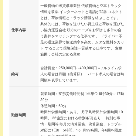
一般貨物の求貸求車業務 依頼貨物と空車トラック
情報を収集 インターネットと電話が武器 コネクト
とは、荷物情報とトラック情報を結ぶことです。
具体的には、荷物を送りたい荷主様と荷物を運びた
仕事内容
い協力運送会社 双方のニーズをお聞きし条件の合
う案件をマッチングする仕事です 。 ドライバー不
足の運送業界で輸送効率を高め、ムダな燃料をカッ
ト することで環境保護へ貢献する仕事です。 変更
範囲：会社の定める業務
合計賃金：250,000円～400,000円 ※フルタイム求
給与
人の場合は月額（換算額）、パート求人の場合は時
間額を表示しています。
就業時間：変形労働時間制 1年単位 8時30分～17時
30分
休憩時間：60分
時間外労働時間：あり、 月平均時間外労働時間 10
勤務時間
時間、 36協定における特別条項 あり、 特別な事
情・期間等 毎月の清算業務、決算業務、トラブル
対応に1日8．5時間、1ヶ 月99時間、年6回を限度
として年720時間まで。