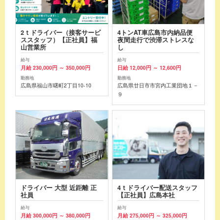
2ｔドライバー（接客サービ
4トンAT車広島市内納品便
ススタッフ）【正社員】福
夜間走行で渋滞ストレスな
山営業所
し
給与
給与
月給 230,000円 ～ 350,000円
日給 12,000円 ～ 12,600円
勤務地
勤務地
広島県福山市曙町2丁目10-10
広島県廿日市市宮内工業団地１－
９
ドライバー 大型 近距離 正
4ｔドライバー配送スタッフ
社員
【正社員】広島本社
給与
給与
月給 300,000円 ～ 380,000円
月給 275,000円 ～ 325,000円