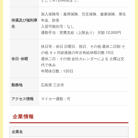
加入保険等：雇用保険、労災保険、健康保険、厚生
待遇及び福利厚
年金、財形
生
入居可能住宅：なし
通勤手当：実費支給（上限あり） 月額 12,000円
休日等：休日 日曜日、祝日、その他 週休二日制 そ
の他 ６ヶ月経過後の年次有給休暇日数 10日
休日･休暇
週休二日：その他 会社カレンダーによる 土曜は交
代で休み
年間休日数：120日
勤務地
広島県 三次市
アクセス情報
マイカー通勤：可
企業情報
企業名