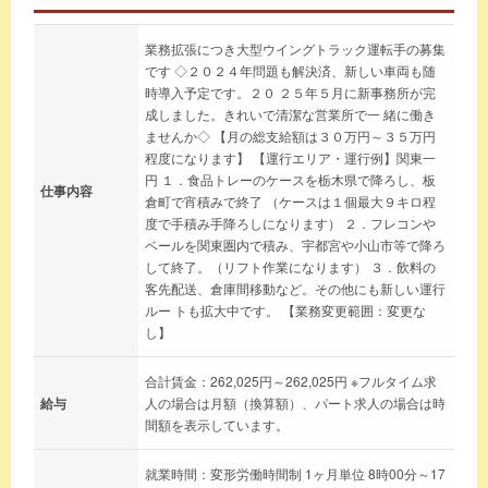
業務拡張につき大型ウイングトラック運転手の募集
です ◇２０２４年問題も解決済、新しい車両も随
時導入予定です。２０ ２５年５月に新事務所が完
成しました。きれいで清潔な営業所で一 緒に働き
ませんか◇ 【月の総支給額は３０万円～３５万円
程度になります】 【運行エリア・運行例】関東一
円 １．食品トレーのケースを栃木県で降ろし、板
仕事内容
倉町で宵積みで終了 （ケースは１個最大９キロ程
度で手積み手降ろしになります） ２．フレコンや
ベールを関東圏内で積み、宇都宮や小山市等で降ろ
して終了。（リフト作業になります） ３．飲料の
客先配送、倉庫間移動など。その他にも新しい運行
ルー トも拡大中です。 【業務変更範囲：変更な
し】
合計賃金：262,025円～262,025円 ※フルタイム求
給与
人の場合は月額（換算額）、パート求人の場合は時
間額を表示しています。
就業時間：変形労働時間制 1ヶ月単位 8時00分～17