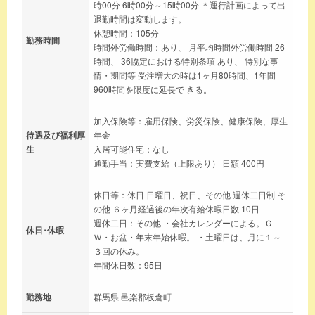
時00分 6時00分～15時00分 ＊運行計画によって出
退勤時間は変動します。
休憩時間：105分
勤務時間
時間外労働時間：あり、 月平均時間外労働時間 26
時間、 36協定における特別条項 あり、 特別な事
情・期間等 受注増大の時は1ヶ月80時間、1年間
960時間を限度に延長で きる。
加入保険等：雇用保険、労災保険、健康保険、厚生
待遇及び福利厚
年金
生
入居可能住宅：なし
通勤手当：実費支給（上限あり） 日額 400円
休日等：休日 日曜日、祝日、その他 週休二日制 そ
の他 ６ヶ月経過後の年次有給休暇日数 10日
週休二日：その他 ・会社カレンダーによる。Ｇ
休日･休暇
Ｗ・お盆・年末年始休暇。 ・土曜日は、月に１～
３回の休み。
年間休日数：95日
勤務地
群馬県 邑楽郡板倉町