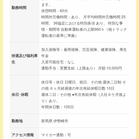
ます。
勤務時間
休憩時間：60分
時間外労働時間：あり、 月平均時間外労働時間 25
時間、 36協定における特別条項 あり、 特別な事
情・期間等 自動車運転者の上限960ｈ（他トラック
運転者の基準に準拠）
加入保険等：雇用保険、労災保険、健康保険、厚生
待遇及び福利厚
年金
生
入居可能住宅：なし
通勤手当：実費支給（上限あり） 月額 10,000円
休日等：休日 日曜日、祝日、その他 週休二日制 そ
の他 ６ヶ月経過後の年次有給休暇日数 10日
休日･休暇
週休二日：その他 ●年次有給休暇（入社６ケ月後よ
り）あり。
年間休日数：105日
勤務地
群馬県 伊勢崎市
アクセス情報
マイカー通勤：可