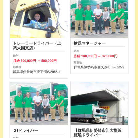
トレーラードライバー（上
輸送マネージャー
武大国支店）
給与
月給 280,000円 ～ 320,000円
給与
月給 300,000円 ～ 500,000円
勤務地
群馬県伊勢崎市西久保町３-622-5
勤務地
群馬県伊勢崎市境下渕名2986-1
２tドライバー
【群馬県伊勢崎市】大型近
距離ドライバー