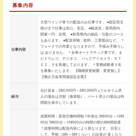
募集内容
大型ウイング車での配送のお仕事です。 ●固定荷主
様が主で仕事は安心、安定。 ●輸送先：群馬県内、
関東一円、近県。 ●群馬県内の納品・引取のコース
もあります。 ●配送荷物：飲料、工業製品など。 ＊
フォークでの作業となりますので、手積み手降ろし
仕事内容
は ありません。 ＊全車オートマチック車です。ま
たドラレコ、デジタコ、 バックアイカメラ、ＥＴ
Ｃ２．０を装備しております。 ＊実務経験者３名
を募集いたします。 【職種変更範囲：変更無し】
【働き方改革関連認定企業】
合計賃金：280,000円～380,000円 ※フルタイム求
給与
人の場合は月額（換算額）、パート求人の場合は時
間額を表示しています。
就業時間：変形労働時間制 1年単位 3時00分～12時
00分 5時00分～15時00分の時間の間の8時間程度
＊就業時間は配送内容により異なります。 目安と
して、早朝（3時～5時くらい）の出発が 多くなり