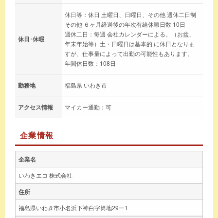
休日等：休日 土曜日、日曜日、その他 週休二日制
その他 ６ヶ月経過後の年次有給休暇日数 10日
週休二日：毎週 会社カレンダーによる。（お盆、
休日･休暇
年末年始等）土・日曜日は基本的 に休日となりま
すが、仕事量によって出勤の可能性もあります。
年間休日数：108日
勤務地
福島県 いわき市
アクセス情報
マイカー通勤：可
企業情報
企業名
いわきエコ 株式会社
住所
福島県いわき市小名浜下神白字筒地29ー1