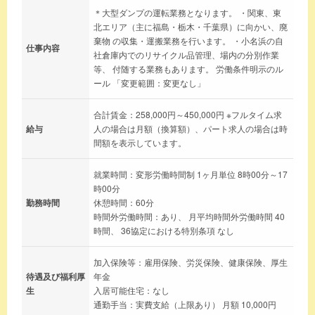
＊大型ダンプの運転業務となります。 ・関東、東
北エリア（主に福島・栃木・千葉県）に向かい、廃
棄物 の収集・運搬業務を行います。 ・小名浜の自
仕事内容
社倉庫内でのリサイクル品管理、場内の分別作業
等、 付随する業務もあります。 労働条件明示のル
ール 「変更範囲：変更なし」
合計賃金：258,000円～450,000円 ※フルタイム求
給与
人の場合は月額（換算額）、パート求人の場合は時
間額を表示しています。
就業時間：変形労働時間制 1ヶ月単位 8時00分～17
時00分
勤務時間
休憩時間：60分
時間外労働時間：あり、 月平均時間外労働時間 40
時間、 36協定における特別条項 なし
加入保険等：雇用保険、労災保険、健康保険、厚生
待遇及び福利厚
年金
生
入居可能住宅：なし
通勤手当：実費支給（上限あり） 月額 10,000円