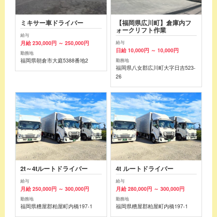
ミキサー車ドライバー
【福岡県広川町】倉庫内フ
ォークリフト作業
給与
月給 230,000円 ～ 250,000円
給与
日給 10,000円 ～ 10,000円
勤務地
福岡県朝倉市大庭5388番地2
勤務地
福岡県八女郡広川町大字日吉523-
26
2t～4tルートドライバー
4t ルートドライバー
給与
給与
月給 250,000円 ～ 300,000円
月給 280,000円 ～ 300,000円
勤務地
勤務地
福岡県糟屋郡粕屋町内橋197-1
福岡県糟屋郡粕屋町内橋197-1