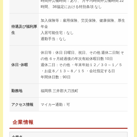
時間外労働時間：あり、 月平均時間外労働時間 22
時間、 36協定における特別条項 なし
加入保険等：雇用保険、労災保険、健康保険、厚生
待遇及び福利厚
年金
生
入居可能住宅：なし
通勤手当：なし
休日等：休日 日曜日、祝日、その他 週休二日制 そ
の他 ６ヶ月経過後の年次有給休暇日数 10日
休日･休暇
週休二日：その他 ・年末年始１２／３０～１／５
・お盆８／１３～８／１５ ・会社指定する日
年間休日数：90日
勤務地
福岡県 三井郡大刀洗町
アクセス情報
マイカー通勤：可
企業情報
企業名