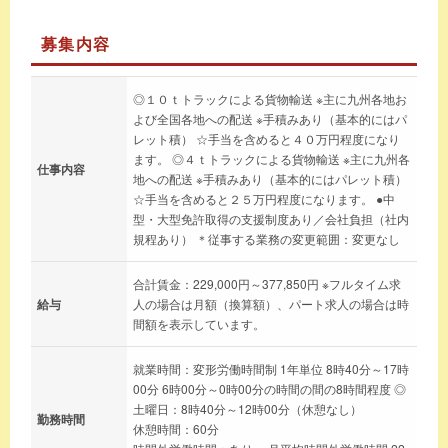
募集内容
◎１０ｔトラックによる貨物輸送 ※主に九州各地お
よび全国各地への配送 ※手積みあり（基本的にはパ
レット積） ☆手当を含めると４０万円程度になり
ます。 ◎４ｔトラックによる貨物輸送 ※主に九州各
仕事内容
地への配送 ※手積みあり（基本的にはパレット積）
☆手当を含めると２５万円程度になります。 ●中
型・大型免許取得の支援制度あり／会社負担（社内
規程あり） ＊従事する業務の変更範囲：変更なし
合計賃金：229,000円～377,850円 ※フルタイム求
給与
人の場合は月額（換算額）、パート求人の場合は時
間額を表示しています。
就業時間：変形労働時間制 1年単位 8時40分～17時
00分 6時00分～0時00分の時間の間の8時間程度 ◎
土曜日：8時40分～12時00分（休憩なし）
勤務時間
休憩時間：60分