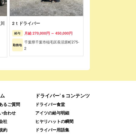
市川
2ｔドライバー
月給 270,000円 ～ 450,000円
給与
千葉県千葉市稲毛区長沼原町275-
勤務地
2
ム
ドライバー’ｓコンテンツ
あるご質問
ドライバー食堂
い合わせ
アイツの給与明細
会社
ヒヤリハットの瞬間
規約
ドライバー用語集