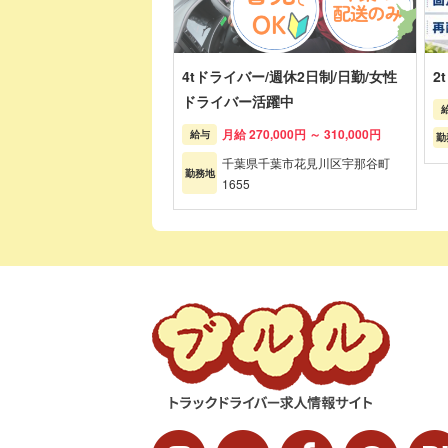
4tドライバー/週休2日制/日勤/女性
2
ドライバー活躍中
月給 270,000円 ～ 310,000円
給与
勤
千葉県千葉市花見川区宇那谷町
勤務地
1655