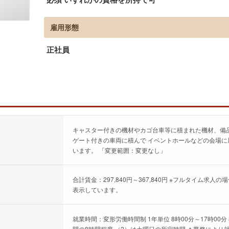
雇用形態
正社員
キャスター付きの機材やカゴ台車等に積まれた機材、備
ゲート付きの車両に積んで イベントホールなどの会場に
います。 「変更範囲：変更なし」
合計賃金：297,840円～367,840円 ※フルタイム
表示しています。
就業時間：変形労働時間制 1年単位 8時00分～17時00分 
間の8時間程度 （2）は土曜日の所定時間 ＊業務により