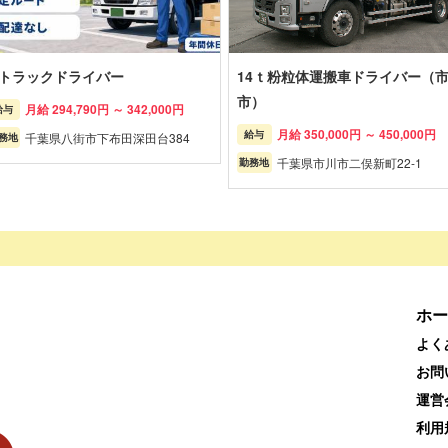
tトラックドライバー
14ｔ粉粒体運搬車ドライバー（
市）
月給 294,790円 ～ 342,000円
給与
月給 350,000円 ～ 450,000円
給与
千葉県八街市下布田深田台384
務地
千葉県市川市二俣新町22-1
勤務地
ホー
よく
お問
運営
利用