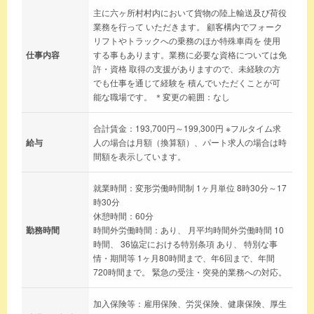
主に六ヶ所村村内において貨物の陸上輸送及び荷役
業務を行って いただきます。 顧客構内でフォーク
リフトやトラックへの乗務のほか特殊車両を 使用
仕事内容
する事もあります。業務に必要な資格については免
許・資格 取得の支援がありますので、未経験の方
でも仕事を通じて経験を 積んでいただくことが可
能な職場です。 ＊変更の範囲：なし
合計賃金：193,700円～199,300円 ※フルタイム求
給与
人の場合は月額（換算額）、パート求人の場合は時
間額を表示しています。
就業時間：変形労働時間制 1ヶ月単位 8時30分～17
時30分
休憩時間：60分
勤務時間
時間外労働時間：あり、 月平均時間外労働時間 10
時間、 36協定における特別条項 あり、 特別な事
情・期間等 1ヶ月80時間まで、年6回まで、年間
720時間まで。 緊急の受注・突発的業務への対応。
加入保険等：雇用保険、労災保険、健康保険、厚生