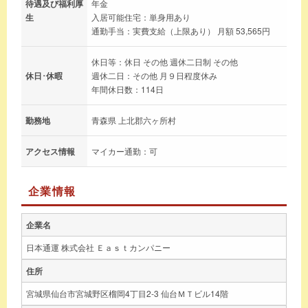
待遇及び福利厚
年金
生
入居可能住宅：単身用あり
通勤手当：実費支給（上限あり） 月額 53,565円
休日等：休日 その他 週休二日制 その他
休日･休暇
週休二日：その他 月９日程度休み
年間休日数：114日
勤務地
青森県 上北郡六ヶ所村
アクセス情報
マイカー通勤：可
企業情報
企業名
日本通運 株式会社 Ｅａｓｔカンパニー
住所
宮城県仙台市宮城野区榴岡4丁目2-3 仙台ＭＴビル14階