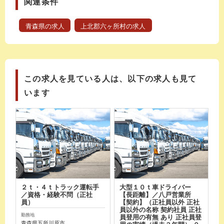
関連条件
青森県の求人
上北郡六ヶ所村の求人
この求人を見ている人は、以下の求人も見て
います
２ｔ・４ｔトラック運転手
大型１０ｔ車ドライバー
／資格・経験不問（正社
【長距離】／八戸営業所
員）
【契約】（正社員以外 正社
員以外の名称 契約社員 正社
勤務地
員登用の有無 あり 正社員登
青森県五所川原市