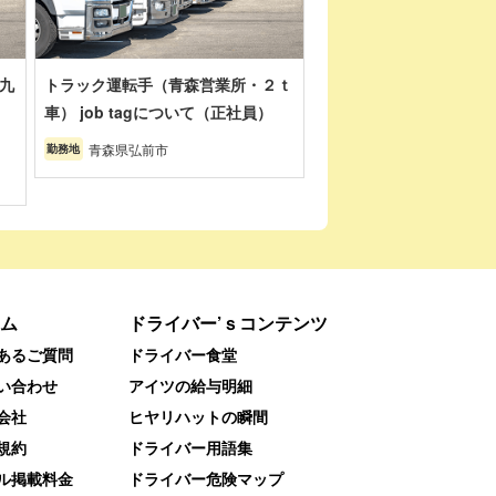
九
トラック運転手（青森営業所・２ｔ
車） job tagについて（正社員）
青森県弘前市
勤務地
ム
ドライバー’ｓコンテンツ
あるご質問
ドライバー食堂
い合わせ
アイツの給与明細
会社
ヒヤリハットの瞬間
規約
ドライバー用語集
ル掲載料金
ドライバー危険マップ