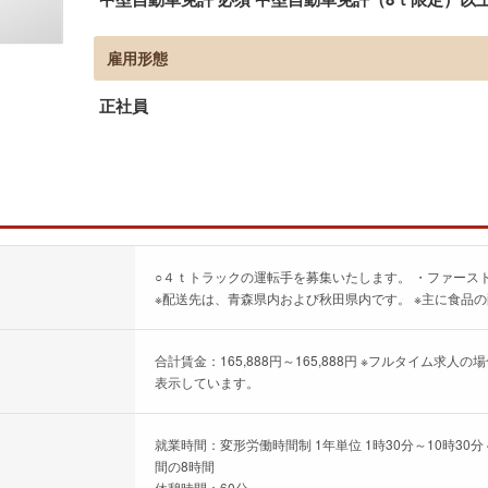
雇用形態
正社員
○４ｔトラックの運転手を募集いたします。 ・ファース
※配送先は、青森県内および秋田県内です。 ※主に食品
合計賃金：165,888円～165,888円 ※フルタイム
表示しています。
就業時間：変形労働時間制 1年単位 1時30分～10時30分 
間の8時間
休憩時間：60分