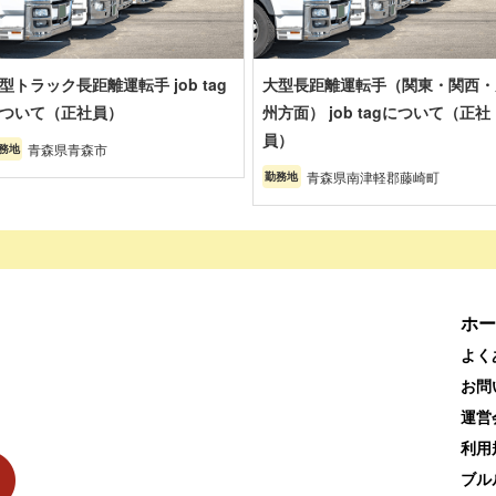
型トラック長距離運転手 job tag
大型長距離運転手（関東・関西・
ついて（正社員）
州方面） job tagについて（正社
員）
青森県青森市
務地
青森県南津軽郡藤崎町
勤務地
ホー
よく
お問
運営
利用
ブル