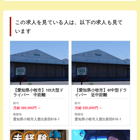
この求人を見ている人は、以下の求人も見て
います
【愛知県小牧市】10t大型ド
【愛知県小牧市】4t中型ドラ
ライバー 中距離
イバー 近中距離
給与
給与
月給 380,000円 ～
月給 320,000円 ～
勤務地
勤務地
愛知県小牧市入鹿出新田616-1
愛知県小牧市入鹿出新田616-1