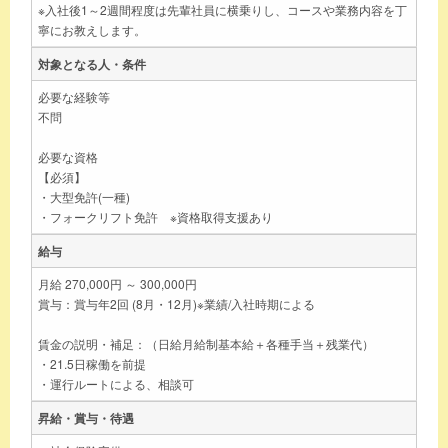
※入社後1～2週間程度は先輩社員に横乗りし、コースや業務内容を丁
寧にお教えします。
対象となる人・条件
必要な経験等
不問
必要な資格
【必須】
・大型免許(一種)
・フォークリフト免許 ※資格取得支援あり
給与
月給 270,000円 ～ 300,000円
賞与：賞与年2回 (8月・12月)※業績/入社時期による
賃金の説明・補足：（日給月給制基本給＋各種手当＋残業代）
・21.5日稼働を前提
・運行ルートによる、相談可
昇給・賞与・待遇