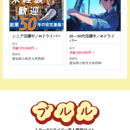
シニア活躍中／4tドライバー
20～50代活躍中／4tドライ
バー
給与
月給 273,500円 ～
給与
月給 265,000円 ～
勤務地
愛知県小牧市大草西88
勤務地
愛知県小牧市大草西88