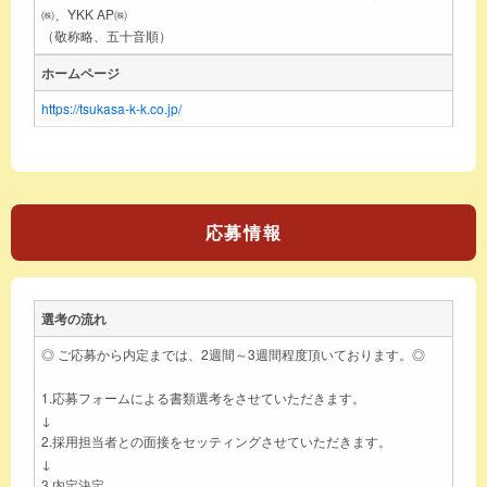
㈱、YKK AP㈱
（敬称略、五十音順）
ホームページ
https://tsukasa-k-k.co.jp/
応募情報
選考の流れ
◎ ご応募から内定までは、2週間～3週間程度頂いております。◎
1.応募フォームによる書類選考をさせていただきます。
↓
2.採用担当者との面接をセッティングさせていただきます。
↓
3.内定決定