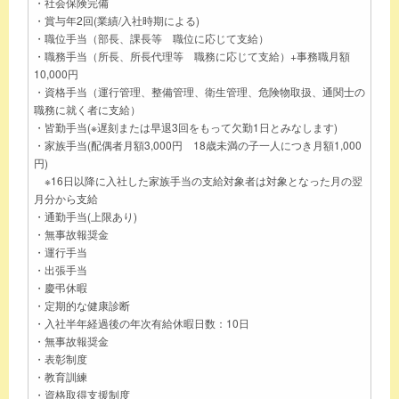
・社会保険完備
・賞与年2回(業績/入社時期による)
・職位手当（部長、課長等 職位に応じて支給）
・職務手当（所長、所長代理等 職務に応じて支給）+事務職月額
10,000円
・資格手当（運行管理、整備管理、衛生管理、危険物取扱、通関士の
職務に就く者に支給）
・皆勤手当(※遅刻または早退3回をもって欠勤1日とみなします)
・家族手当(配偶者月額3,000円 18歳未満の子一人につき月額1,000
円)
※16日以降に入社した家族手当の支給対象者は対象となった月の翌
月分から支給
・通勤手当(上限あり)
・無事故報奨金
・運行手当
・出張手当
・慶弔休暇
・定期的な健康診断
・入社半年経過後の年次有給休暇日数：10日
・無事故報奨金
・表彰制度
・教育訓練
・資格取得支援制度