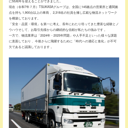
に55周年を迎えることができました。
現在（令和7年７月）TSUKASAグループは、全国に145拠点の営業所と通関拠
点を持ち 1,900台以上の車両 、2,318名の社員を擁し広範な物流ネットワーク
を構築しております。
「安全・品質・環境」を第一に考え、長年にわたり培ってきた豊富な経験とノ
ウハウそして、お取引先様からの継続的な信頼が私たちの強みです 。
一方で、物流業界は「2024年・2025年問題」や人手不足といった様々な課題
に直面しており 、今後さらに飛躍するために「時代への適応と進化」が不可
欠であると認識しております 。