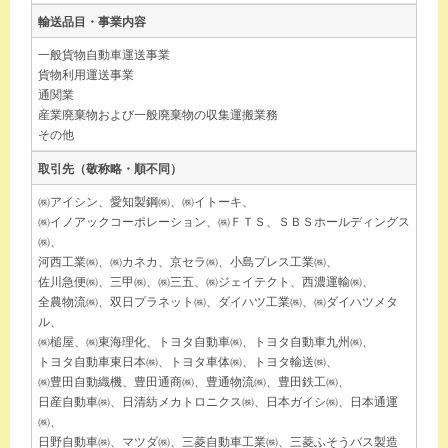
輸送品目・事業内容
一般貨物自動車運送事業
貨物利用運送事業
通関業
産業廃棄物および一般廃棄物の収集運搬業務
その他
取引先（敬称略・順不同）
㈱アイシン、愛知製鋼㈱、㈱イトーキ、
㈱イノアックコーポレーション、㈱ＦＴＳ、ＳＢＳホールディングス
㈱、
河西工業㈱、㈱カネカ、京セラ㈱、小島プレス工業㈱、
佐川急便㈱、三甲㈱、㈱三五、㈱ジェイテクト、西濃運輸㈱、
全農物流㈱、双日プラネット㈱、ダイハツ工業㈱、㈱ダイハツメタ
ル、
㈱槌屋、㈱東海理化、トヨタ自動車㈱、トヨタ自動車九州㈱、
トヨタ自動車東日本㈱、トヨタ車体㈱、トヨタ輸送㈱、
㈱豊田自動織機、豊田通商㈱、豊通物流㈱、豊田鉄工㈱、
日産自動車㈱、日清紡メカトロニクス㈱、日本ガイシ㈱、日本通運
㈱、
日野自動車㈱、マツダ㈱、三菱自動車工業㈱、三菱ふそうバス製造