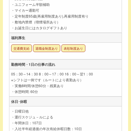
・ユニフォーム半額補助
・マイカー通勤可
・定年制度65歳(再雇用制度あり),再雇用制度有り
・敷地内禁煙（喫煙場所あり）
・お誕生日にはカタログギフトあり
福利厚生
交通費支給
退職金制度あり
表彰制度あり
勤務時間・1日の仕事の流れ
05：30～14：30 8：00～17：00 16：00～翌1：00
※シフトは一例です（ルートにより夜勤あり）
・実働8時間/休憩60分・残業あり
・休憩時間: 60分
休日･休暇
・日曜日他
・運行スケジュ－ルによる
・年間休日：107日
・入社半年経過後の年次有給休暇日数：10日