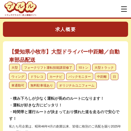
求人概要
【愛知県小牧市】大型ドライバー中距離／自動
車部品配送
大型
フォークリフト運転技能講習修了
10トン
大型トラック
ウィング
ドラレコ
カーナビ
バックモニター
中距離
日
車通勤可
無料駐車場あり
オリジナルユニフォーム
・積み下ろしが少なく運転が長めのルートになります！
・運転が好きな方にピッタリ！
・時間帯と運行ルートが決まっており慣れた道を走るので安心で
す！
私たち司企業は、昭和46年4月の創業以来、皆様に格別のご高配を賜り2025年